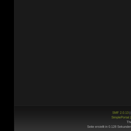
SMF 2.0.13
SimplePortal 
Th
Seite erstellt in 0.128 Sekunde