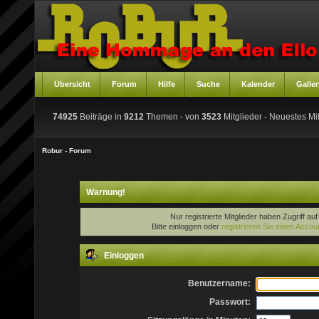
Übersicht
Forum
Hilfe
Suche
Kalender
Galler
74925
Beiträge in
9212
Themen - von
3523
Mitglieder
- Neuestes Mit
Robur - Forum
Warnung!
Nur registrierte Mitglieder haben Zugriff au
Bitte einloggen oder
registrieren Sie einen Accou
Einloggen
Benutzername:
Passwort: