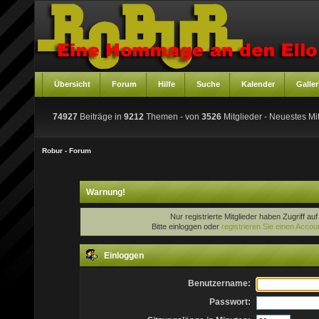
Übersicht
Forum
Hilfe
Suche
Kalender
Galler
74927
Beiträge in
9212
Themen - von
3526
Mitglieder
- Neuestes Mit
Robur - Forum
Warnung!
Nur registrierte Mitglieder haben Zugriff au
Bitte einloggen oder
registrieren Sie einen Accou
Einloggen
Benutzername:
Passwort: