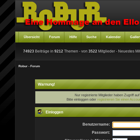
Übersicht
Forum
Hilfe
Suche
Kalender
Galler
74923
Beiträge in
9212
Themen - von
3522
Mitglieder
- Neuestes Mit
Robur - Forum
Warnung!
Nur registrierte Mitglieder haben Zugriff au
Bitte einloggen oder
registrieren Sie einen Accou
Einloggen
Benutzername:
Passwort: