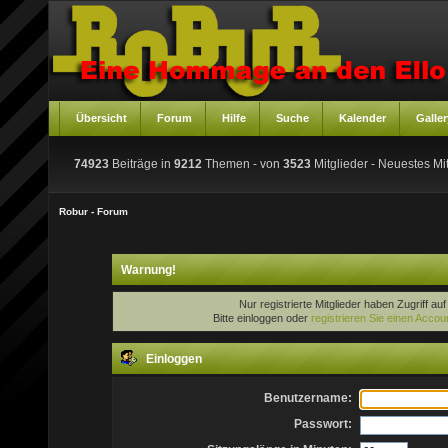
Übersicht
Forum
Hilfe
Suche
Kalender
Galler
74923
Beiträge in
9212
Themen - von
3523
Mitglieder
- Neuestes Mit
Robur - Forum
Warnung!
Nur registrierte Mitglieder haben Zugriff au
Bitte einloggen oder
registrieren Sie einen Accou
Einloggen
Benutzername:
Passwort: