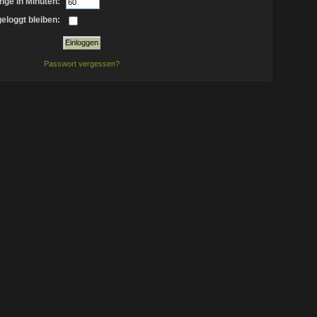
nge in Minuten:
eloggt bleiben:
Passwort vergessen?