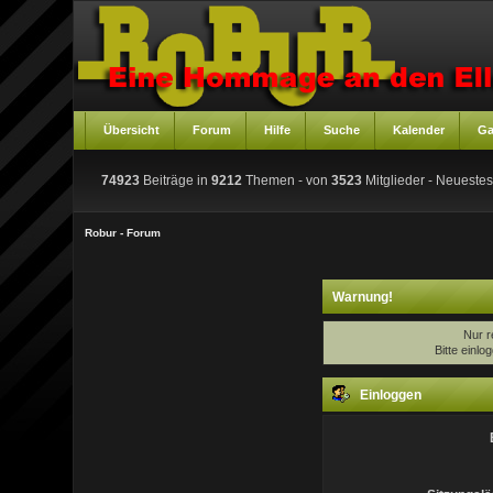
Übersicht
Forum
Hilfe
Suche
Kalender
Ga
74923
Beiträge in
9212
Themen - von
3523
Mitglieder
- Neuestes
Robur - Forum
Warnung!
Nur r
Bitte einl
Einloggen