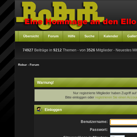
Übersicht
Forum
Hilfe
Suche
Kalender
Galler
74927
Beiträge in
9212
Themen - von
3526
Mitglieder
- Neuestes Mit
Robur - Forum
Warnung!
Nur registrierte Mitglieder haben Zugriff au
Bitte einloggen oder
registrieren Sie einen Accou
Einloggen
Benutzername:
Passwort: