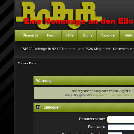
Übersicht
Forum
Hilfe
Suche
Kalender
Galler
74928
Beiträge in
9212
Themen - von
3526
Mitglieder
- Neuestes Mit
Robur - Forum
Warnung!
Nur registrierte Mitglieder haben Zugriff au
Bitte einloggen oder
registrieren Sie einen Accou
Einloggen
Benutzername:
Passwort: