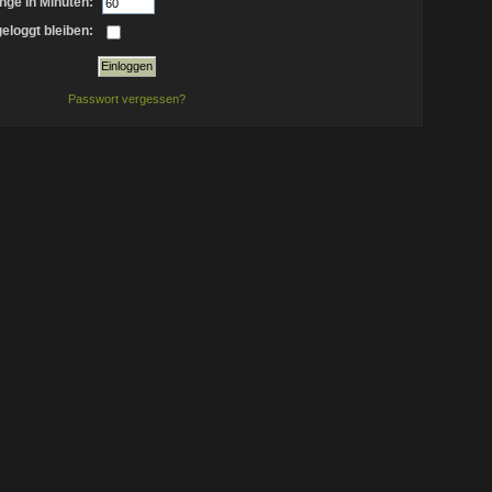
nge in Minuten:
eloggt bleiben:
Passwort vergessen?