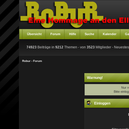
Übersicht
Forum
Hilfe
Suche
Kalender
Ga
74923
Beiträge in
9212
Themen - von
3523
Mitglieder
- Neuestes
Robur - Forum
Warnung!
Nur r
Bitte einl
Einloggen