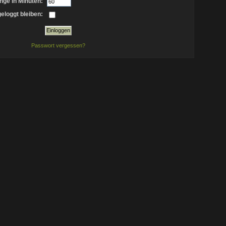
nge in Minuten:
eloggt bleiben:
Passwort vergessen?