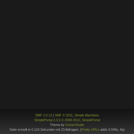
SMF 2.0.13
|
SMF © 2011
,
Simple Machines
SimplePortal 2.3.5 © 2008-2012, SimplePortal
Theme by
DzinerStudio
Seite erstellt in 0.124 Sekunden mit 23 Abfragen. (
Pretty URLs
adds 0.049s, 6q)