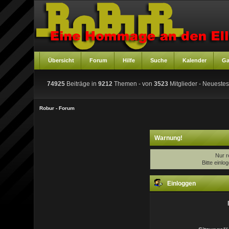
Übersicht
Forum
Hilfe
Suche
Kalender
Ga
74925
Beiträge in
9212
Themen - von
3523
Mitglieder
- Neuestes
Robur - Forum
Warnung!
Nur r
Bitte einl
Einloggen