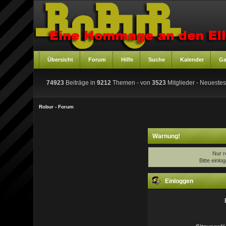
Übersicht
Forum
Hilfe
Suche
Kalender
Ga
74923
Beiträge in
9212
Themen - von
3523
Mitglieder
- Neuestes
Robur - Forum
Warnung!
Nur r
Bitte einl
Einloggen