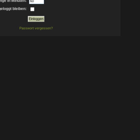
nge in Minuten:
eloggt bleiben:
Passwort vergessen?