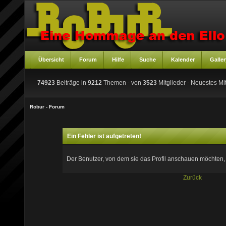
Übersicht
Forum
Hilfe
Suche
Kalender
Galler
74923
Beiträge in
9212
Themen - von
3523
Mitglieder
- Neuestes Mit
Robur - Forum
Ein Fehler ist aufgetreten!
Der Benutzer, von dem sie das Profil anschauen möchten, ex
Zurück