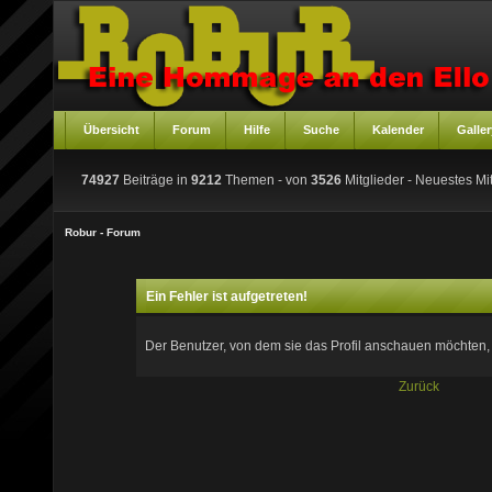
Übersicht
Forum
Hilfe
Suche
Kalender
Galler
74927
Beiträge in
9212
Themen - von
3526
Mitglieder
- Neuestes Mit
Robur - Forum
Ein Fehler ist aufgetreten!
Der Benutzer, von dem sie das Profil anschauen möchten, ex
Zurück