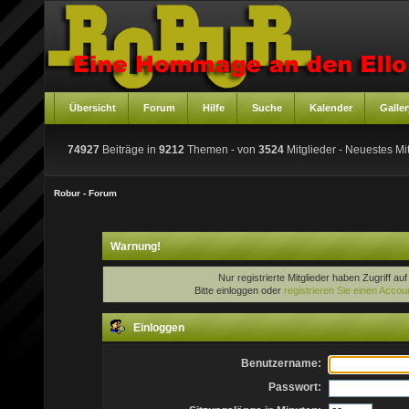
Übersicht
Forum
Hilfe
Suche
Kalender
Galler
74927
Beiträge in
9212
Themen - von
3524
Mitglieder
- Neuestes Mit
Robur - Forum
Warnung!
Nur registrierte Mitglieder haben Zugriff au
Bitte einloggen oder
registrieren Sie einen Accou
Einloggen
Benutzername:
Passwort: