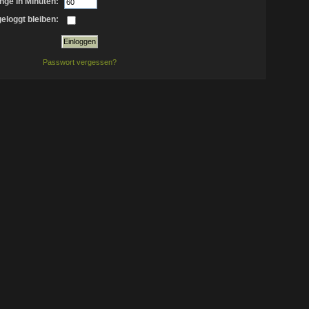
nge in Minuten:
eloggt bleiben:
Passwort vergessen?