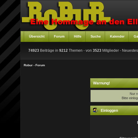
Übersicht
Forum
Hilfe
Suche
Kalender
Ga
74923
Beiträge in
9212
Themen - von
3523
Mitglieder
- Neuestes
Robur - Forum
Warnung!
Nur r
Bitte einl
Einloggen