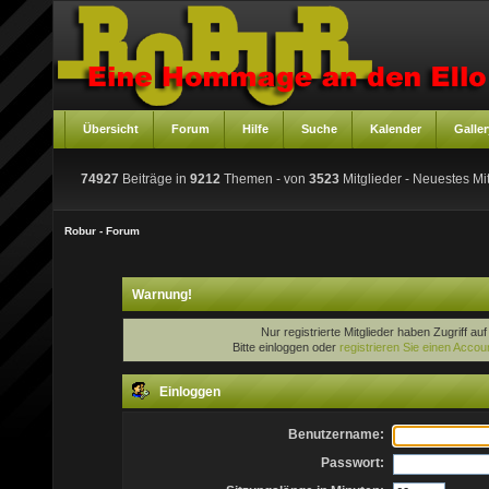
Übersicht
Forum
Hilfe
Suche
Kalender
Galler
74927
Beiträge in
9212
Themen - von
3523
Mitglieder
- Neuestes Mit
Robur - Forum
Warnung!
Nur registrierte Mitglieder haben Zugriff au
Bitte einloggen oder
registrieren Sie einen Accou
Einloggen
Benutzername:
Passwort: