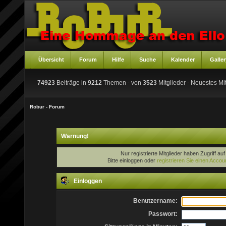
Übersicht
Forum
Hilfe
Suche
Kalender
Galler
74923
Beiträge in
9212
Themen - von
3523
Mitglieder
- Neuestes Mit
Robur - Forum
Warnung!
Nur registrierte Mitglieder haben Zugriff au
Bitte einloggen oder
registrieren Sie einen Accou
Einloggen
Benutzername:
Passwort: