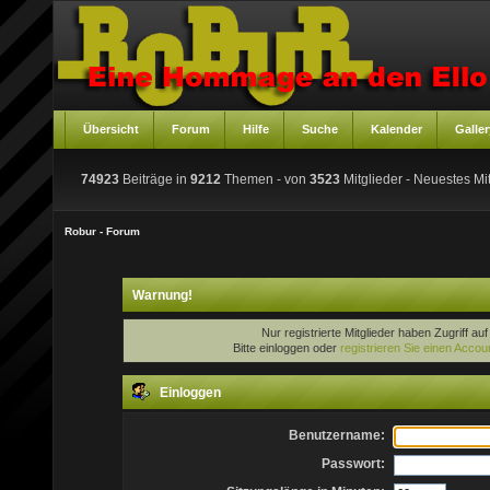
Übersicht
Forum
Hilfe
Suche
Kalender
Galler
74923
Beiträge in
9212
Themen - von
3523
Mitglieder
- Neuestes Mit
Robur - Forum
Warnung!
Nur registrierte Mitglieder haben Zugriff au
Bitte einloggen oder
registrieren Sie einen Accou
Einloggen
Benutzername:
Passwort: