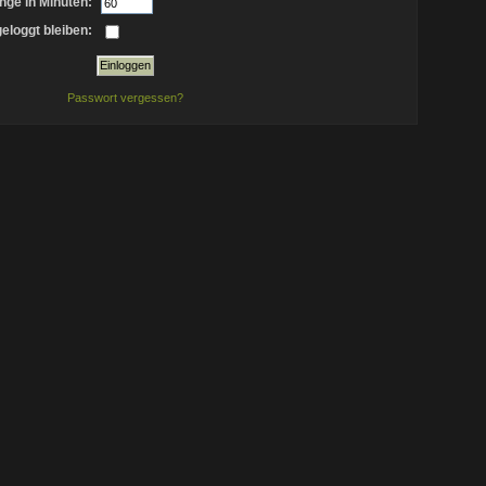
nge in Minuten:
eloggt bleiben:
Passwort vergessen?