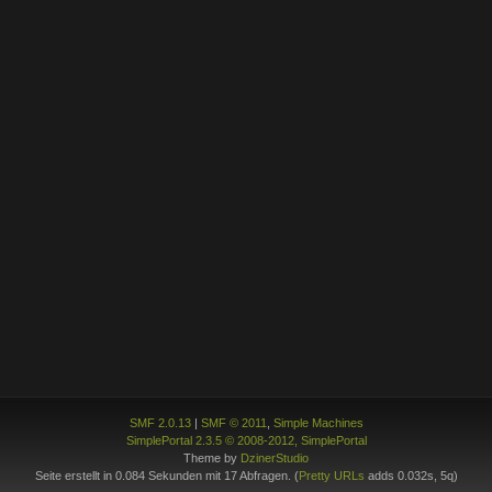
SMF 2.0.13
|
SMF © 2011
,
Simple Machines
SimplePortal 2.3.5 © 2008-2012, SimplePortal
Theme by
DzinerStudio
Seite erstellt in 0.084 Sekunden mit 17 Abfragen. (
Pretty URLs
adds 0.032s, 5q)