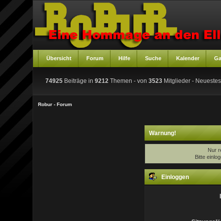
Übersicht
Forum
Hilfe
Suche
Kalender
Ga
74925
Beiträge in
9212
Themen - von
3523
Mitglieder
- Neuestes
Robur - Forum
Warnung!
Nur r
Bitte einl
Einloggen