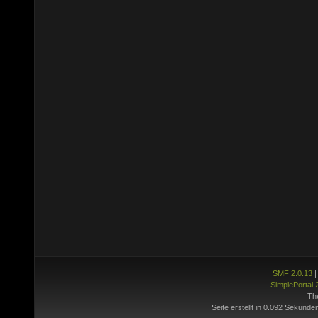
SMF 2.0.13
SimplePortal 
Th
Seite erstellt in 0.092 Sekunde