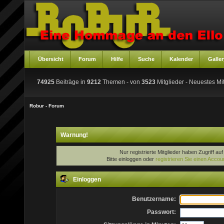
Übersicht
Forum
Hilfe
Suche
Kalender
Galler
74925
Beiträge in
9212
Themen - von
3523
Mitglieder
- Neuestes Mit
Robur - Forum
Warnung!
Nur registrierte Mitglieder haben Zugriff au
Bitte einloggen oder
registrieren Sie einen Accou
Einloggen
Benutzername:
Passwort: