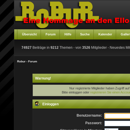
Übersicht
Forum
Hilfe
Suche
Kalender
Galler
74927
Beiträge in
9212
Themen - von
3526
Mitglieder
- Neuestes Mit
Robur - Forum
Warnung!
Nur registrierte Mitglieder haben Zugriff au
Bitte einloggen oder
registrieren Sie einen Accou
Einloggen
Benutzername:
Passwort: