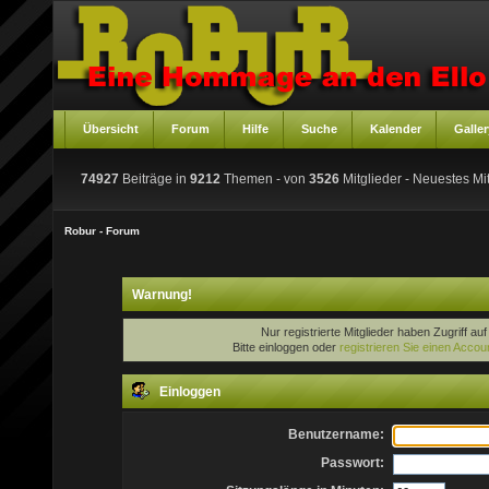
Übersicht
Forum
Hilfe
Suche
Kalender
Galler
74927
Beiträge in
9212
Themen - von
3526
Mitglieder
- Neuestes Mit
Robur - Forum
Warnung!
Nur registrierte Mitglieder haben Zugriff au
Bitte einloggen oder
registrieren Sie einen Accou
Einloggen
Benutzername:
Passwort: