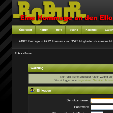
Übersicht
Forum
Hilfe
Suche
Kalender
Galler
74923
Beiträge in
9212
Themen - von
3523
Mitglieder
- Neuestes Mit
Robur - Forum
Warnung!
Nur registrierte Mitglieder haben Zugriff au
Bitte einloggen oder
registrieren Sie einen Accou
Einloggen
Benutzername:
Passwort: