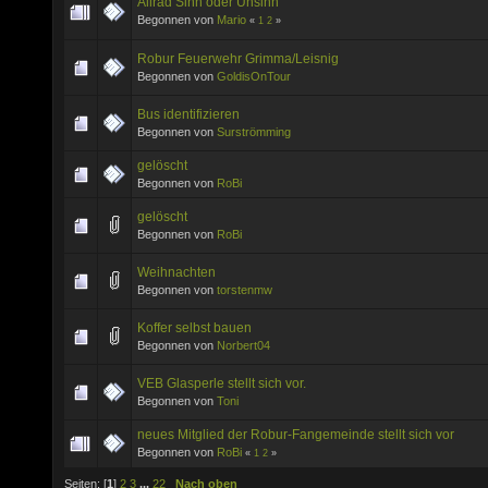
Allrad Sinn oder Unsinn
Begonnen von
Mario
«
1
2
»
Robur Feuerwehr Grimma/Leisnig
Begonnen von
GoldisOnTour
Bus identifizieren
Begonnen von
Surströmming
gelöscht
Begonnen von
RoBi
gelöscht
Begonnen von
RoBi
Weihnachten
Begonnen von
torstenmw
Koffer selbst bauen
Begonnen von
Norbert04
VEB Glasperle stellt sich vor.
Begonnen von
Toni
neues Mitglied der Robur-Fangemeinde stellt sich vor
Begonnen von
RoBi
«
1
2
»
Seiten: [
1
]
2
3
...
22
Nach oben