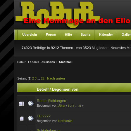
Übersicht
Forum
Hilfe
Suche
Kalender
Galler
74923
Beiträge in
9212
Themen - von
3523
Mitglieder
- Neuestes Mit
Robur - Forum
»
Diskussion
»
Smalltalk
Seiten: [
1
]
2
3
...
22
Nach unten
Betreff
/
Begonnen von
Robur-Sichtungen
Begonnen von
Jörg
«
1
2
3
...
31
»
FD ????
Begonnen von
Norbert04
Schiebefenster