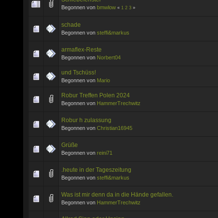
Begonnen von
bmwlow
«
1
2
3
»
schade
Begonnen von
steffi&markus
armaflex-Reste
Begonnen von
Norbert04
und Tschüss!
Begonnen von
Mario
Robur Treffen Polen 2024
Begonnen von
HammerTrechwitz
Robur h zulassung
Begonnen von
Christian16945
Grüße
Begonnen von
reini71
.heute in der Tageszeitung
Begonnen von
steffi&markus
Was ist mir denn da in die Hände gefallen.
Begonnen von
HammerTrechwitz