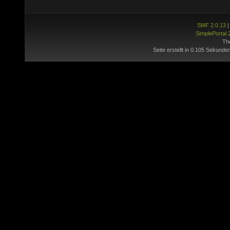
SMF 2.0.13
SimplePortal 
Th
Seite erstellt in 0.105 Sekunde