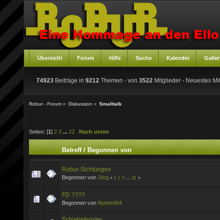
Übersicht
Forum
Hilfe
Suche
Kalender
Galler
74923
Beiträge in
9212
Themen - von
3522
Mitglieder
- Neuestes Mit
Robur - Forum
»
Diskussion
»
Smalltalk
Seiten: [
1
]
2
3
...
22
Nach unten
Betreff
/
Begonnen von
Robur-Sichtungen
Begonnen von
Jörg
«
1
2
3
...
31
»
FD ????
Begonnen von
Norbert04
Schiebefenster