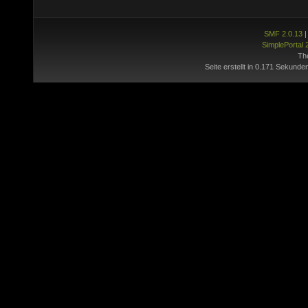
SMF 2.0.13
SimplePortal 
Th
Seite erstellt in 0.171 Sekunde