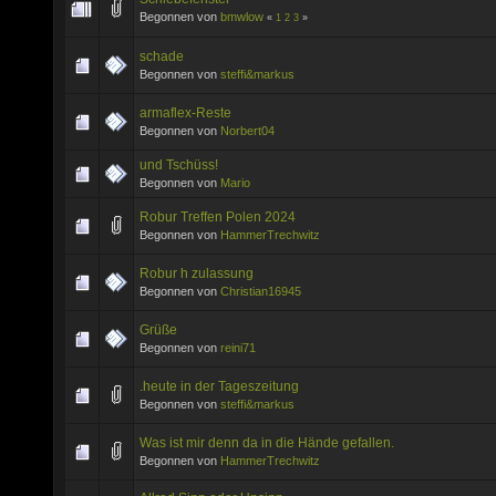
Begonnen von
bmwlow
«
1
2
3
»
schade
Begonnen von
steffi&markus
armaflex-Reste
Begonnen von
Norbert04
und Tschüss!
Begonnen von
Mario
Robur Treffen Polen 2024
Begonnen von
HammerTrechwitz
Robur h zulassung
Begonnen von
Christian16945
Grüße
Begonnen von
reini71
.heute in der Tageszeitung
Begonnen von
steffi&markus
Was ist mir denn da in die Hände gefallen.
Begonnen von
HammerTrechwitz