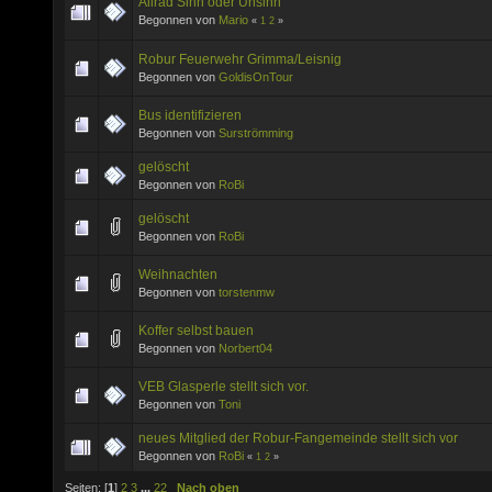
Allrad Sinn oder Unsinn
Begonnen von
Mario
«
1
2
»
Robur Feuerwehr Grimma/Leisnig
Begonnen von
GoldisOnTour
Bus identifizieren
Begonnen von
Surströmming
gelöscht
Begonnen von
RoBi
gelöscht
Begonnen von
RoBi
Weihnachten
Begonnen von
torstenmw
Koffer selbst bauen
Begonnen von
Norbert04
VEB Glasperle stellt sich vor.
Begonnen von
Toni
neues Mitglied der Robur-Fangemeinde stellt sich vor
Begonnen von
RoBi
«
1
2
»
Seiten: [
1
]
2
3
...
22
Nach oben