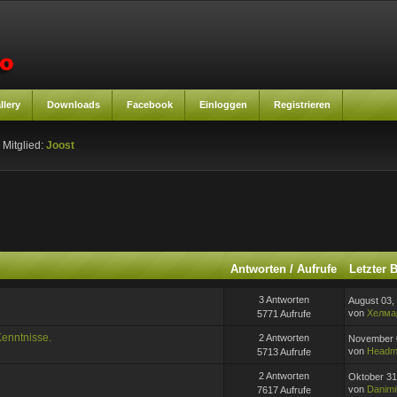
llery
Downloads
Facebook
Einloggen
Registrieren
 Mitglied:
Joost
Antworten
/
Aufrufe
Letzter 
3 Antworten
August 03,
von
Хелма
5771 Aufrufe
Kenntnisse.
2 Antworten
November 0
von
Headm
5713 Aufrufe
2 Antworten
Oktober 31
von
Danimi
7617 Aufrufe