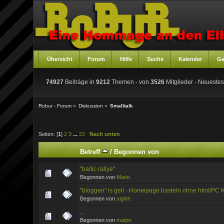
Übersicht
Forum
Hilfe
Suche
Kalender
Ga
74927
Beiträge in
9212
Themen - von
3526
Mitglieder
- Neuestes
Robur - Forum
»
Diskussion
»
Smalltalk
Seiten: [
1
]
2
3
...
22
Nach unten
Betreff
/
Begonnen von
"baltic rallye"
Begonnen von
Mario
"bloggen" is geil - Homepage basteln ohne html/PC 
Begonnen von
sigihh
...
Begonnen von
matjor