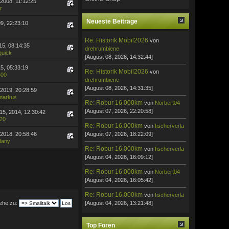
 2008, 11:12:25
r
Neueste Beiträge
09, 22:23:10
Re: Historik Mobil2026
von
15, 08:14:35
drehrumbiene
quick
[August 08, 2026, 14:32:44]
15, 05:33:19
Re: Historik Mobil2026
von
500
drehrumbiene
[August 08, 2026, 14:31:35]
 2019, 20:28:59
&markus
Re: Robur 16.000km
von
Norbert04
[August 07, 2026, 22:20:58]
5, 2014, 12:30:42
620
Re: Robur 16.000km
von
fischerverla
 2018, 20:58:46
[August 07, 2026, 18:22:09]
dany
Re: Robur 16.000km
von
fischerverla
[August 04, 2026, 16:09:12]
Re: Robur 16.000km
von
Norbert04
[August 04, 2026, 16:05:42]
Re: Robur 16.000km
von
fischerverla
ehe zu:
[August 04, 2026, 13:21:48]
Top Foren