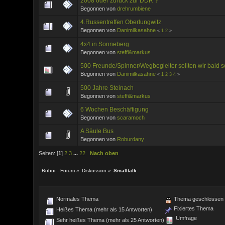
2008 oder zurück zur DDR ?
Begonnen von
drehrumbiene
4.Russentreffen Oberlungwitz
Begonnen von
Danimilkasahne
«
1
2
»
4x4 in Sonneberg
Begonnen von
steffi&markus
500 Freunde/Spinner/Wegbegleiter sollten wir bald s
Begonnen von
Danimilkasahne
«
1
2
3
4
»
500 Jahre Steinach
Begonnen von
steffi&markus
6 Wochen Beschäftigung
Begonnen von
scaramoch
A Säule Bus
Begonnen von
Roburdany
Seiten: [
1
]
2
3
...
22
Nach oben
Robur - Forum
»
Diskussion
»
Smalltalk
Normales Thema
Thema geschlossen
Fixiertes Thema
Heißes Thema (mehr als 15 Antworten)
Umfrage
Sehr heißes Thema (mehr als 25 Antworten)