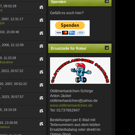
Spenden
07, 09:02:28
rd
Gefällt es euch hier?
, 2007, 12:31:17
t04
010, 15:00:48
, 2006, 21:12:09
Ersatzteile für Robur
r
09, 11:23:28
lkasahne
, 2013, 20:57:22
0, 2007, 00:52:22
r
Oldtimerlaedchen-Schirge
Anton Jäckel
, 2023, 20:57:57
oldtimerlaedchen@yahoo.de
www.oldtimerlaedchen.de
15, 19:19:29
Tel: 01737662947
Bestellungen per E-Mail mit
19, 13:26:55
Teilenummern aus dem letzten
&markus
Ersatzteilkatalog oder direkt im
Online-Shop