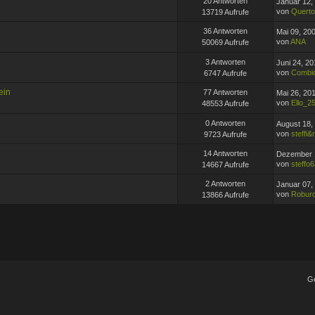
20 Antworten
Januar 12,
von
Querto
13719 Aufrufe
36 Antworten
Mai 09, 20
von
ANA
50069 Aufrufe
3 Antworten
Juni 24, 20
von
Combi
6747 Aufrufe
ein
77 Antworten
Mai 26, 20
von
Ello_2
48553 Aufrufe
0 Antworten
August 18,
von
steffi
9723 Aufrufe
14 Antworten
Dezember 1
von
steffo
14667 Aufrufe
2 Antworten
Januar 07,
von
Robur
13866 Aufrufe
G