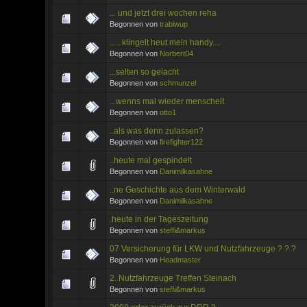
... und jetzt drei wochen reha
Begonnen von
trabiwup
......klingelt heut mein handy....
Begonnen von
Norbert04
...selten so gelacht
Begonnen von
schmunzel
...wenns mal wieder menschelt
Begonnen von
otto1
..als was denn zulassen?
Begonnen von
firefighter122
..heute mal gespindelt
Begonnen von
Danimilkasahne
..ne Geschichte aus dem Winterwald
Begonnen von
Danimilkasahne
.heute in der Tageszeitung
Begonnen von
steffi&markus
07 Versicherung für LKW und Nutzfahrzeuge ? ? ?
Begonnen von
Headmaster
2. Nutzfahrzeuge Treffen Steinach
Begonnen von
steffi&markus