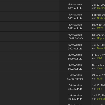
4 Antworten
Juli 17, 20
von
Gerha
7001 Aufrufe
3 Antworten
Februar 10
von
Norber
6431 Aufrufe
4 Antworten
März 10, 2
von
G221
7822 Aufrufe
9 Antworten
Oktober 26
von
Hüppe
10669 Aufrufe
5 Antworten
Juli 17, 20
von
Danimi
7903 Aufrufe
3 Antworten
Februar 12
von
Olaf
5529 Aufrufe
4 Antworten
November 2
von
Querto
6692 Aufrufe
1 Antworten
Oktober 25
von
RoBi
62796 Aufrufe
7 Antworten
Juli 15, 20
von
cgm
9801 Aufrufe
1 Antworten
Juni 26, 20
von
steffi
9056 Aufrufe