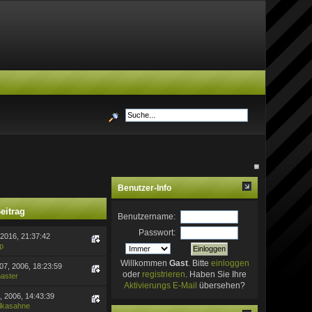
Benutzer-Info
Beitrag
Benutzername:
Passwort:
 2016, 21:37:42
р
Willkommen
Gast
. Bitte
einloggen
7, 2006, 18:23:59
oder
registrieren
. Haben Sie Ihre
aster
Aktivierungs E-Mail
übersehen?
, 2006, 14:43:39
lkasahne