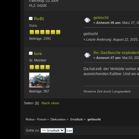
Fahrzeug: LD 3004
PLZ: 04205
gelöscht
RoBi
«
Antwort #6 am:
März 27, 2
Guru
gelöscht
Beiträge: 2391
«
Letzte Änderung: August 22, 2025,
Re: Gasflasche explodier
lura
«
Antwort #7 am:
Mai 03, 202
Sr. Member
Da hat evtl. der Verletzte vorh
ausreichendes Kaliber. Und ws wi
Beiträge: 357
Gewinne Zeit durch Langsamkeit
Seiten: [
1
]
Nach oben
Robur - Forum
»
Diskussion
»
Smalltalk
»
gelöscht
Gehe zu: