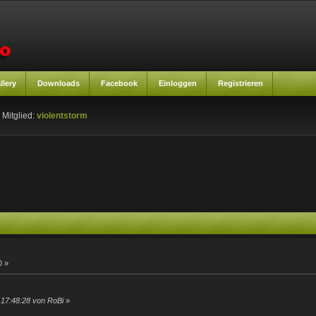
llery
Downloads
Facebook
Einloggen
Registrieren
 Mitglied:
violentstorm
0 »
 17:48:28 von RoBi
»