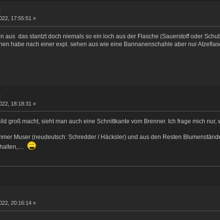
t
022, 17:55:51 »
n aus das stantzt doch niemals so ein loch aus der Flasche (Sauerstoff oder Schut
hen habe nach einer expl. sehen aus wie eine Bannanenschahle aber nur Atzefla
t
022, 18:18:31 »
ld groß macht, sieht man auch eine Schnittkante vom Brenner. Ich frage mich nur, 
mmer Muser (neudeutsch: Schredder / Häcksler) und aus den Resten Blumenständer
alten,....
022, 20:16:14 »