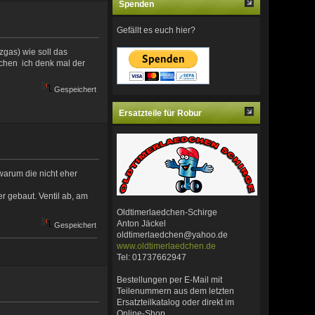
Spenden
Gefällt es euch hier?
zgas) wie soll das
schen ich denk mal der
Gespeichert
Ersatzteile für Robur
warum die nicht eher
 gebaut. Ventil ab, am
Oldtimerlaedchen-Schirge
Anton Jäckel
Gespeichert
oldtimerlaedchen@yahoo.de
www.oldtimerlaedchen.de
Tel: 01737662947
Bestellungen per E-Mail mit
Teilenummern aus dem letzten
Ersatzteilkatalog oder direkt im
Online-Shop