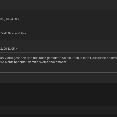
022, 16:24:08 »
 17:48:07 von RoBi
»
t
2, 06:31:05 »
er das Video gesehen und das auch gemacht? So ein Loch in eine Gasflasche ballern
rd nichts berichtet, damit e skeiner nachmacht.