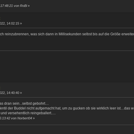
 17:48:21 von RoBi
»
t
022, 14:02:15 »
ch reinzubrennen, was sich dann in Millisekunden selbst bis auf die Größe erweiter
t
022, 14:40:40 »
 dran sein...selbst gebohrt....
Ventil der Buddel nicht aufgemacht hat, um zu gucken ob sie wirklich leer ist....das 
 und versehentlich reingeballert.....
5:13:42 von Norbert04
»