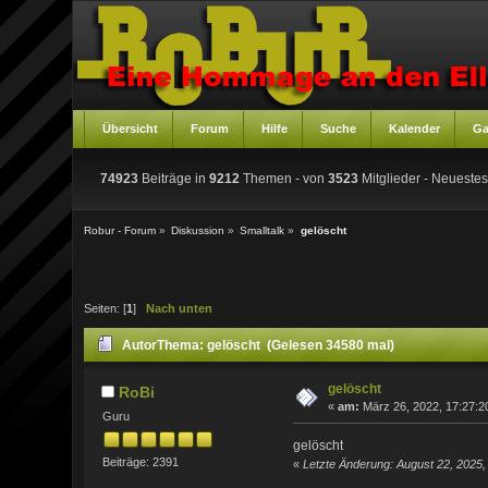
Übersicht
Forum
Hilfe
Suche
Kalender
Ga
74923
Beiträge in
9212
Themen - von
3523
Mitglieder
- Neuestes
Robur - Forum
»
Diskussion
»
Smalltalk
»
gelöscht
Seiten: [
1
]
Nach unten
Autor
Thema: gelöscht (Gelesen 34580 mal)
gelöscht
RoBi
«
am:
März 26, 2022, 17:27:2
Guru
gelöscht
Beiträge: 2391
«
Letzte Änderung: August 22, 2025,