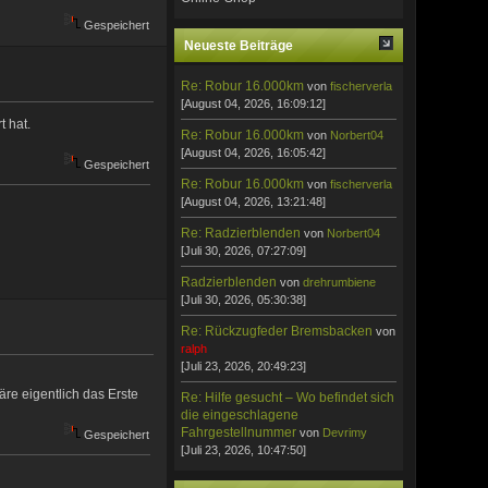
Gespeichert
Neueste Beiträge
Re: Robur 16.000km
von
fischerverla
[August 04, 2026, 16:09:12]
t hat.
Re: Robur 16.000km
von
Norbert04
[August 04, 2026, 16:05:42]
Gespeichert
Re: Robur 16.000km
von
fischerverla
[August 04, 2026, 13:21:48]
Re: Radzierblenden
von
Norbert04
[Juli 30, 2026, 07:27:09]
Radzierblenden
von
drehrumbiene
[Juli 30, 2026, 05:30:38]
Re: Rückzugfeder Bremsbacken
von
ralph
[Juli 23, 2026, 20:49:23]
wäre eigentlich das Erste
Re: Hilfe gesucht – Wo befindet sich
die eingeschlagene
Fahrgestellnummer
von
Devrimy
Gespeichert
[Juli 23, 2026, 10:47:50]