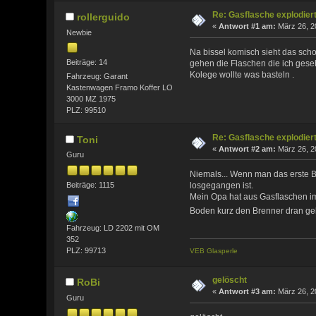
Re: Gasflasche explodier
rollerguido
«
Antwort #1 am:
März 26, 2
Newbie
Na bissel komisch sieht das scho
Beiträge: 14
gehen die Flaschen die ich gese
Kolege wollte was basteln .
Fahrzeug: Garant
Kastenwagen Framo Koffer LO
3000 MZ 1975
PLZ: 99510
Re: Gasflasche explodier
Toni
«
Antwort #2 am:
März 26, 2
Guru
Niemals... Wenn man das erste Bi
Beiträge: 1115
losgegangen ist.
Mein Opa hat aus Gasflaschen i
Boden kurz den Brenner dran geh
Fahrzeug: LD 2202 mit OM
352
PLZ: 99713
VEB Glasperle
gelöscht
RoBi
«
Antwort #3 am:
März 26, 2
Guru