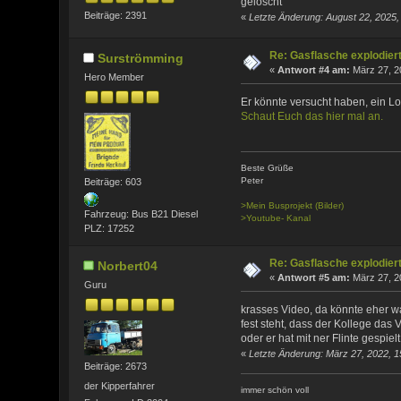
gelöscht
Beiträge: 2391
«
Letzte Änderung: August 22, 2025,
Re: Gasflasche explodier
Surströmming
«
Antwort #4 am:
März 27, 2
Hero Member
Er könnte versucht haben, ein Lo
Schaut Euch das hier mal an.
Beste Grüße
Peter
Beiträge: 603
>Mein Busprojekt (Bilder)
Fahrzeug: Bus B21 Diesel
>Youtube- Kanal
PLZ: 17252
Re: Gasflasche explodier
Norbert04
«
Antwort #5 am:
März 27, 2
Guru
krasses Video, da könnte eher was
fest steht, dass der Kollege das 
oder er hat mit ner Flinte gespielt
«
Letzte Änderung: März 27, 2022, 1
Beiträge: 2673
der Kipperfahrer
immer schön voll