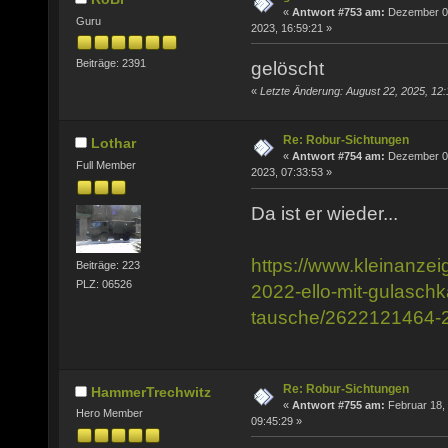
«
Antwort #753 am:
Dezember 0
Guru
2023, 16:59:21 »
Beiträge: 2391
gelöscht
«
Letzte Änderung: August 22, 2025, 12
Re: Robur-Sichtungen
Lothar
«
Antwort #754 am:
Dezember 0
Full Member
2023, 07:33:53 »
Da ist er wieder...
https://www.kleinanzei
Beiträge: 223
PLZ: 06526
2022-ello-mit-gulasch
tausche/2622121464-
Re: Robur-Sichtungen
HammerTrechwitz
«
Antwort #755 am:
Februar 18,
Hero Member
09:45:29 »