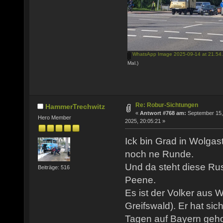
WhatsApp Image 2025-09-14 at 21.54.
Mal.)
Re: Robur-Sichtungen
HammerTrechwitz
«
Antwort #768 am:
September 15,
Hero Member
2025, 20:05:21 »
Ick bin Grad in Wolgas
noch ne Runde.
Und da steht diese Rus
Beiträge: 516
Peene.
Es ist der Volker aus W
Greifswald). Er hat sic
Tagen auf Bayern gehol