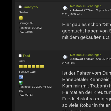
Re: Robur-Sichtungen
Caddyflo
«
Antwort #769 am:
September 1
Newbie
2025, 20:34:40 »
Beiträge: 32
Hier gab es schon "Str
Fahrzeug: LO2002
gebraucht haben von S
PLZ: 13055
mit dem gekauften LO.
Re: Robur-Sichtungen
Toni
«
Antwort #770 am:
April 25, 202
Guru
20:28:50 »
Beiträge: 1115
Ist der Fahrer vom Du
Ennepetaler Kennzeic
Kam mir (mit Trabant) 
Fahrzeug: LD 2202 mit OM
352
Heimat an der Kreuzun
PLZ: 99713
Friedrichslohra entgege
so viele Robur in freie