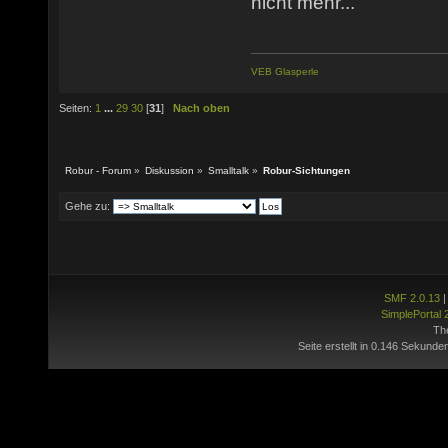
nicht mehr...
VEB Glasperle
Seiten:
1
...
29
30
[
31
]
Nach oben
Robur - Forum
»
Diskussion
»
Smalltalk
»
Robur-Sichtungen
Gehe zu:
SMF 2.0.13
SimplePortal 
Th
Seite erstellt in 0.146 Sekunde