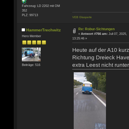
Fahrzeug: LD 2202 mit OM
352
PLZ: 99713
VEB Glasperle
Re: Robur-Sichtungen
HammerTrechwitz
«
Antwort #766 am:
Juli 07, 2025,
Hero Member
13:25:46 »
Heute auf der A10 kur
Richtung Dreieck Havel
extra Leest nicht runter
Beiträge: 516