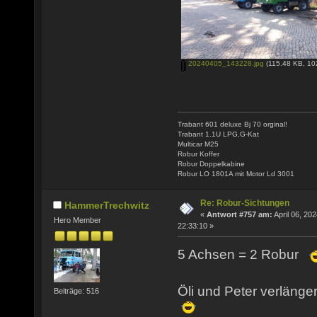
20240405_143228.jpg
(115.48 KB, 10
Trabant 601 deluxe Bj 70 orginal!
Trabant 1.1U LPG,G-Kat
Multicar M25
Robur Koffer
Robur Doppelkabine
Robur LO 1801A mit Motor Ld 3001
Re: Robur-Sichtungen
HammerTrechwitz
«
Antwort #757 am:
April 06, 202
Hero Member
22:33:10 »
5 Achsen = 2 Robur
Öli und Peter verlänge
Beiträge: 516