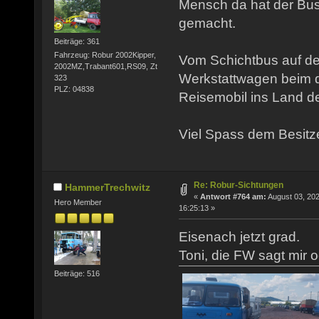
Mensch da hat der Bus 
gemacht.
Beiträge: 361
Fahrzeug: Robur 2002Kipper,
Vom Schichtbus auf d
2002MZ,Trabant601,RS09, Zt
Werkstattwagen beim 
323
PLZ: 04838
Reisemobil ins Land d
Viel Spass dem Besitz
Re: Robur-Sichtungen
HammerTrechwitz
«
Antwort #764 am:
August 03, 202
Hero Member
16:25:13 »
Eisenach jetzt grad.
Toni, die FW sagt mir
Beiträge: 516