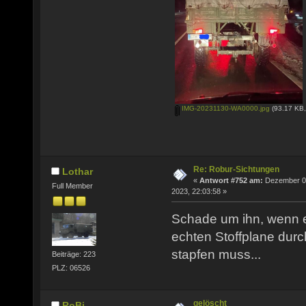
IMG-20231130-WA0000.jpg
(93.17 KB,
Re: Robur-Sichtungen
Lothar
«
Antwort #752 am:
Dezember 0
Full Member
2023, 22:03:58 »
Schade um ihn, wenn e
echten Stoffplane durc
stapfen muss...
Beiträge: 223
PLZ: 06526
gelöscht
RoBi