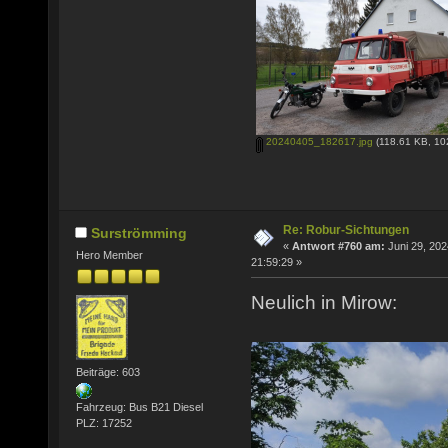
20240405_182617.jpg
(118.61 KB, 10
Re: Robur-Sichtungen
Surströmming
«
Antwort #760 am:
Juni 29, 202
Hero Member
21:59:29 »
Neulich in Mirow:
Beiträge: 603
Fahrzeug: Bus B21 Diesel
PLZ: 17252