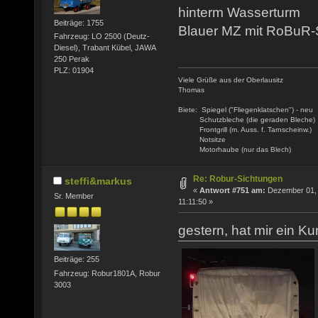
hinterm Wasserturm
Beiträge: 1755
Blauer MZ mit RoBuR-S
Fahrzeug: LO 2500 (Deutz-
Diesel), Trabant Kübel, JAWA
250 Perak
PLZ: 01904
Viele Grüße aus der Oberlausitz
Thomas
Biete: Spiegel ("Fliegenklatschen") - neu
Schutzbleche (die geraden Bleche)
Frontgrill (m. Auss. f. Tarnscheinw.)
Notsitze
Motorhaube (nur das Blech)
Re: Robur-Sichtungen
steffi&markus
«
Antwort #751 am:
Dezember 01, 
Sr. Member
11:11:50 »
gestern, hat mir ein K
Beiträge: 255
Fahrzeug: Robur1801A, Robur
3003