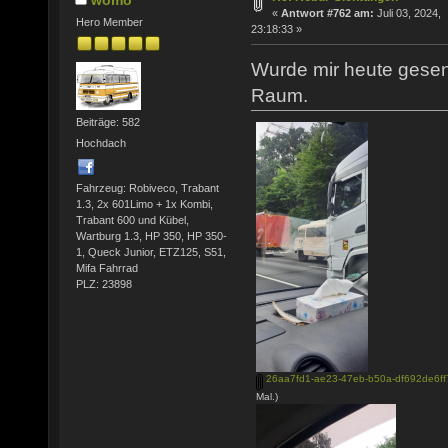
«
Antwort #762 am:
Juli 03, 2024,
Hero Member
23:18:33 »
Wurde mir heute gese
Raum.
Beiträge: 582
Hochdach
Fahrzeug: Robiveco, Trabant
1.3, 2x 601Limo + 1x Kombi,
Trabant 600 und Kübel,
Wartburg 1.3, HP 350, HP 350-
1, Queck Junior, ETZ125, S51,
Mifa Fahrrad
PLZ: 23898
26aa7fd1-ae23-47eb-b50a-df692de6ff
Mal.)