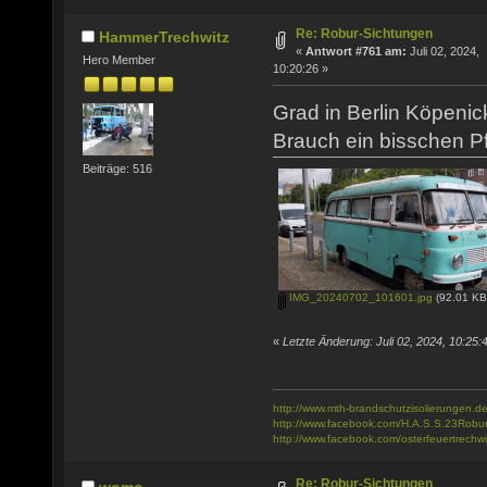
Re: Robur-Sichtungen
HammerTrechwitz
«
Antwort #761 am:
Juli 02, 2024,
Hero Member
10:20:26 »
Grad in Berlin Köpenic
Brauch ein bisschen Pf
Beiträge: 516
IMG_20240702_101601.jpg
(92.01 KB
«
Letzte Änderung: Juli 02, 2024, 10:2
http://www.mth-brandschutzisolierungen.de
http://www.facebook.com/H.A.S.S.23Robu
http://www.facebook.com/osterfeuertrechwi
Re: Robur-Sichtungen
womo