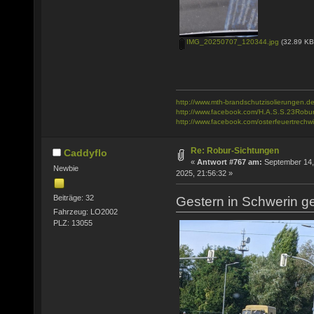
IMG_20250707_120344.jpg
(32.89 KB
http://www.mth-brandschutzisolierungen.de
http://www.facebook.com/H.A.S.S.23Robu
http://www.facebook.com/osterfeuertrechwi
Re: Robur-Sichtungen
Caddyflo
«
Antwort #767 am:
September 14,
Newbie
2025, 21:56:32 »
Beiträge: 32
Gestern in Schwerin 
Fahrzeug: LO2002
PLZ: 13055