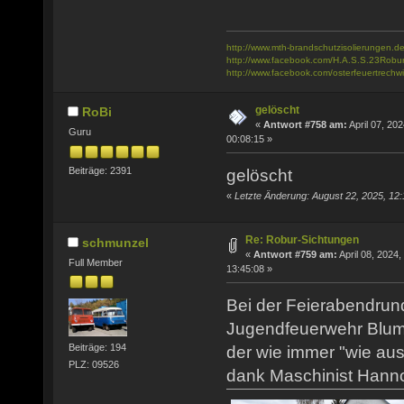
http://www.mth-brandschutzisolierungen.de
http://www.facebook.com/H.A.S.S.23Robu
http://www.facebook.com/osterfeuertrechwi
gelöscht
RoBi
«
Antwort #758 am:
April 07, 202
Guru
00:08:15 »
Beiträge: 2391
gelöscht
«
Letzte Änderung: August 22, 2025, 12
Re: Robur-Sichtungen
schmunzel
«
Antwort #759 am:
April 08, 2024,
Full Member
13:45:08 »
Bei der Feierabendrun
Jugendfeuerwehr Blum
Beiträge: 194
der wie immer "wie aus
PLZ: 09526
dank Maschinist Hanno