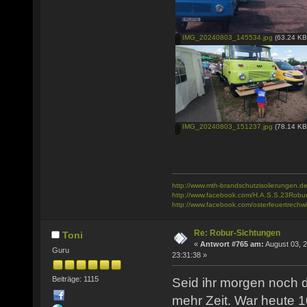
IMG_20240803_145534.jpg
(63.24 KB
IMG_20240803_151237.jpg
(78.14 KB
http://www.mth-brandschutzisolierungen.de
http://www.facebook.com/H.A.S.S.23Robu
http://www.facebook.com/osterfeuertrechwi
Re: Robur-Sichtungen
Toni
«
Antwort #765 am:
August 03, 2
Guru
23:31:38 »
Beiträge: 1115
Seid ihr morgen noch 
mehr Zeit. War heute 1