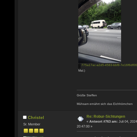
775a17ac-a2d5-4583-bbf8-7e16f6df06
Mal.)
Grüße Steffen
Mühsam ernährt sich das Eichhörnchen
Re: Robur-Sichtungen
Christel
«
Antwort #763 am:
Juli 04, 2024
Sr. Member
20:47:00 »