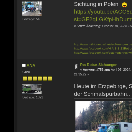
Sichtung in Polen
https://youtu.be/ACC
si=GF2qLGKfpHhDum
Beiträge: 516
«
Letzte Änderung: Februar 18, 2024, 
http://www.mth-brandschutzisolierungen.de
http://www.facebook.com/H.A.S.S.23Robu
http://www.facebook.com/osterfeuertrechwi
Re: Robur-Sichtungen
ANA
«
Antwort #756 am:
April 05, 2024,
Guru
21:35:22 »
Heute im Erzgebirge, S
der Schmalspurbahn..
Beiträge: 1021