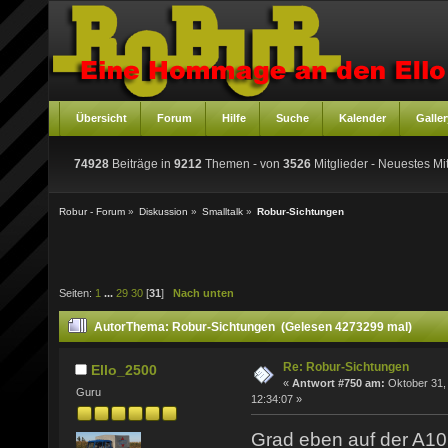
Übersicht
Forum
Hilfe
Suche
Kalender
Galler
74928
Beiträge in
9212
Themen - von
3526
Mitglieder
- Neuestes Mit
Robur - Forum
»
Diskussion
»
Smalltalk
»
Robur-Sichtungen
Seiten:
1
...
29
30
[
31
]
Nach unten
Autor
Thema: Robur-Sichtungen (Gelesen 4273299 mal)
Re: Robur-Sichtungen
Ello_2500
«
Antwort #750 am:
Oktober 31,
Guru
12:34:07 »
Grad eben auf der A10 