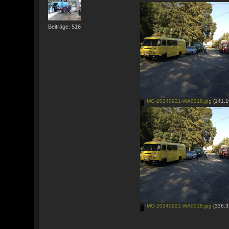
Beiträge: 516
IMG-20240921-WA0018.jpg
(141.1
IMG-20240921-WA0018.jpg
(336.3