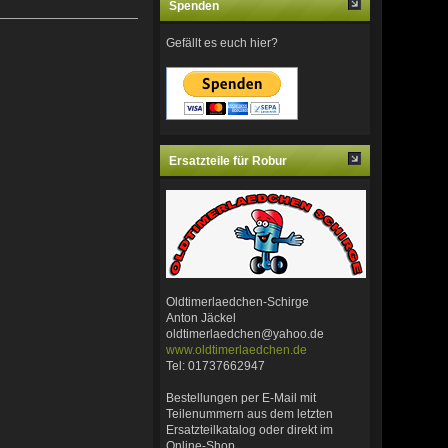
Spenden
Gefällt es euch hier?
Ersatzteile für Robur
Oldtimerlaedchen-Schirge
Anton Jäckel
oldtimerlaedchen@yahoo.de
www.oldtimerlaedchen.de
Tel: 01737662947
Bestellungen per E-Mail mit
Teilenummern aus dem letzten
Ersatzteilkatalog oder direkt im
Online-Shop