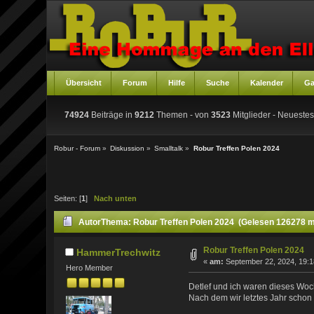
Übersicht
Forum
Hilfe
Suche
Kalender
Ga
74924
Beiträge in
9212
Themen - von
3523
Mitglieder
- Neuestes
Robur - Forum
»
Diskussion
»
Smalltalk
»
Robur Treffen Polen 2024
Seiten: [
1
]
Nach unten
Autor
Thema: Robur Treffen Polen 2024 (Gelesen 126278 m
Robur Treffen Polen 2024
HammerTrechwitz
«
am:
September 22, 2024, 19:1
Hero Member
Detlef und ich waren dieses Wo
Nach dem wir letztes Jahr schon 