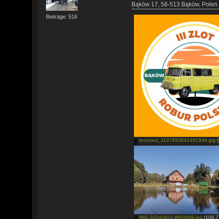
Bąków 17, 56-513 Bąków, Polen
Beiträge: 516
received_1197693641491549.jpg
(
IMG-20240921-WA0009.jpg
(109.7