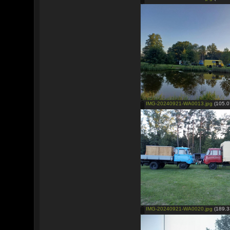
IMG-20240921-WA0013.jpg
(105.0
IMG-20240921-WA0020.jpg
(189.3