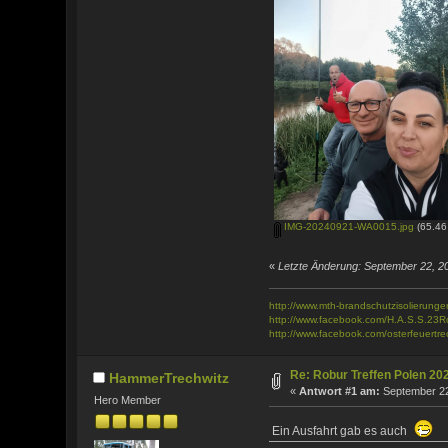
IMG-20240921-WA0015.jpg
(65.46
«
Letzte Änderung: September 22, 
http://www.mth-brandschutzisolierunge
http://www.facebook.com/H.A.S.S.23R
http://www.facebook.com/osterfeuertre
Re: Robur Treffen Polen 20
HammerTrechwitz
«
Antwort #1 am:
September 22
Hero Member
Ein Ausfahrt gab es auch