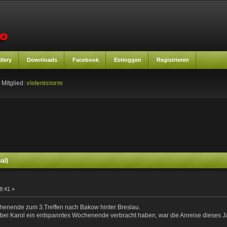
llery
Downloads
Facebook
Einloggen
Registrieren
 Mitglied:
violentstorm
al)
8:41 »
chenende zum 3.Treffen nach Bakow hinter Breslau.
bei Karol ein entspanntes Wochenende verbracht haben, war die Anreise dieses Jah