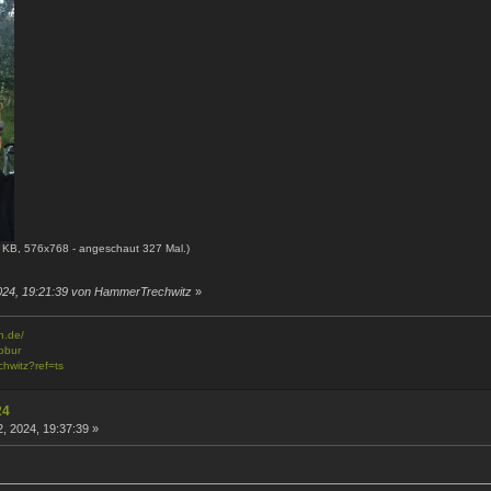
 KB, 576x768 - angeschaut 327 Mal.)
2024, 19:21:39 von HammerTrechwitz
»
n.de/
obur
chwitz?ref=ts
24
, 2024, 19:37:39 »