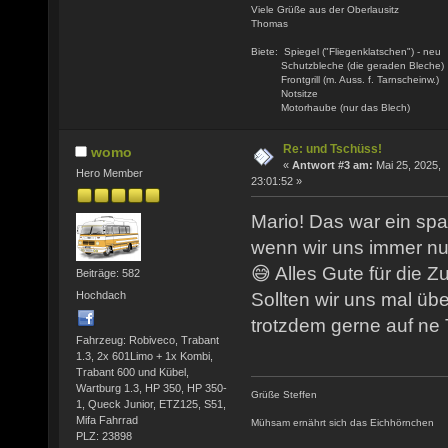
Viele Grüße aus der Oberlausitz
Thomas
Biete: Spiegel ("Fliegenklatschen") - neu
Schutzbleche (die geraden Bleche)
Frontgrill (m. Auss. f. Tarnscheinw.)
Notsitze
Motorhaube (nur das Blech)
Re: und Tschüss!
womo
«
Antwort #3 am:
Mai 25, 2025,
Hero Member
23:01:52 »
Mario! Das war ein sp
wenn wir uns immer nu
😅 Alles Gute für die Zu
Beiträge: 582
Hochdach
Sollten wir uns mal üb
trotzdem gerne auf ne
Fahrzeug: Robiveco, Trabant
1.3, 2x 601Limo + 1x Kombi,
Trabant 600 und Kübel,
Wartburg 1.3, HP 350, HP 350-
Grüße Steffen
1, Queck Junior, ETZ125, S51,
Mifa Fahrrad
Mühsam ernährt sich das Eichhörnchen
PLZ: 23898