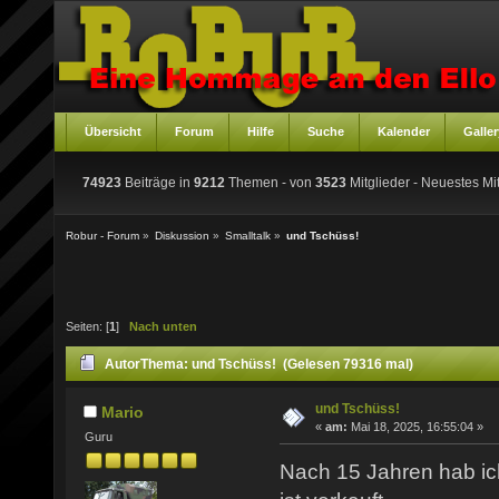
Übersicht
Forum
Hilfe
Suche
Kalender
Galler
74923
Beiträge in
9212
Themen - von
3523
Mitglieder
- Neuestes Mit
Robur - Forum
»
Diskussion
»
Smalltalk
»
und Tschüss!
Seiten: [
1
]
Nach unten
Autor
Thema: und Tschüss! (Gelesen 79316 mal)
und Tschüss!
Mario
«
am:
Mai 18, 2025, 16:55:04 »
Guru
Nach 15 Jahren hab ic