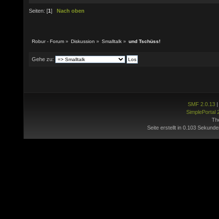
Seiten: [
1
]
Nach oben
Robur - Forum
»
Diskussion
»
Smalltalk
»
und Tschüss!
Gehe zu:
SMF 2.0.13
SimplePortal 
Th
Seite erstellt in 0.103 Sekunde