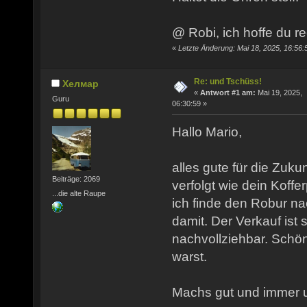
@ Robi, ich hoffe du re
«
Letzte Änderung: Mai 18, 2025, 16:56:
Re: und Tschüss!
Хелмар
«
Antwort #1 am:
Mai 19, 2025,
Guru
06:30:59 »
Hallo Mario,
alles gute für die Zuku
Beiträge: 2069
verfolgt wie dein Koff
...die alte Raupe
ich finde den Robur na
damit. Der Verkauf ist
nachvollziehbar. Schön
warst.
Machs gut und immer un