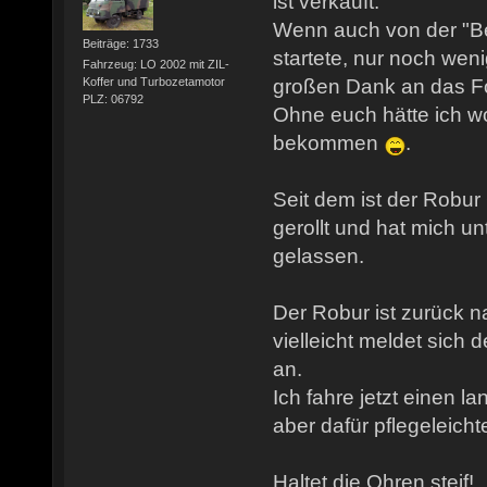
ist verkauft.
Wenn auch von der "Be
Beiträge: 1733
startete, nur noch wen
Fahrzeug: LO 2002 mit ZIL-
Koffer und Turbozetamotor
großen Dank an das F
PLZ: 06792
Ohne euch hätte ich w
bekommen
.
Seit dem ist der Robu
gerollt und hat mich un
gelassen.
Der Robur ist zurück
vielleicht meldet sich 
an.
Ich fahre jetzt einen l
aber dafür pflegeleichte
Haltet die Ohren steif!