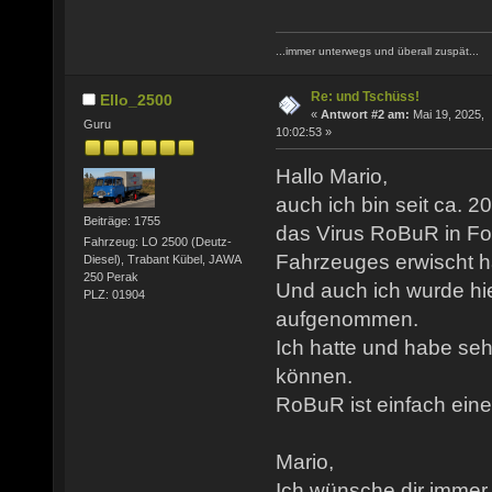
...immer unterwegs und überall zuspät...
Re: und Tschüss!
Ello_2500
«
Antwort #2 am:
Mai 19, 2025,
Guru
10:02:53 »
Hallo Mario,
auch ich bin seit ca. 
Beiträge: 1755
das Virus RoBuR in For
Fahrzeug: LO 2500 (Deutz-
Fahrzeuges erwischt h
Diesel), Trabant Kübel, JAWA
250 Perak
Und auch ich wurde hie
PLZ: 01904
aufgenommen.
Ich hatte und habe seh
können.
RoBuR ist einfach eine
Mario,
Ich wünsche dir immer e