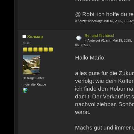
@ Robi, ich hoffe du re
«
Letzte Änderung: Mai 18, 2025, 16:56:
Re: und Tschüss!
Хелмар
«
Antwort #1 am:
Mai 19, 2025,
Guru
06:30:59 »
Hallo Mario,
alles gute für die Zuku
Beiträge: 2069
verfolgt wie dein Koff
...die alte Raupe
ich finde den Robur na
damit. Der Verkauf ist
nachvollziehbar. Schön
warst.
Machs gut und immer un