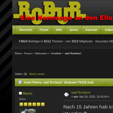
Übersicht
Forum
Hilfe
Suche
Kalender
Galler
74924
Beiträge in
9212
Themen - von
3523
Mitglieder
- Neuestes Mit
Robur - Forum
»
Diskussion
»
Smalltalk
»
und Tschüss!
Seiten: [
1
]
Nach unten
Autor
Thema: und Tschüss! (Gelesen 79320 mal)
und Tschüss!
Mario
«
am:
Mai 18, 2025, 16:55:04 »
Guru
Nach 15 Jahren hab ic