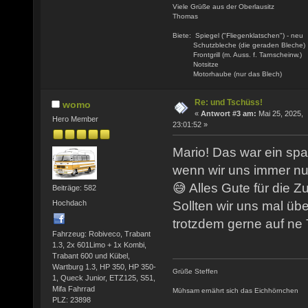
Viele Grüße aus der Oberlausitz
Thomas
Biete: Spiegel ("Fliegenklatschen") - neu
Schutzbleche (die geraden Bleche)
Frontgrill (m. Auss. f. Tarnscheinw.)
Notsitze
Motorhaube (nur das Blech)
Re: und Tschüss!
womo
«
Antwort #3 am:
Mai 25, 2025,
Hero Member
23:01:52 »
Mario! Das war ein sp
wenn wir uns immer nu
😅 Alles Gute für die Zu
Beiträge: 582
Hochdach
Sollten wir uns mal üb
trotzdem gerne auf ne
Fahrzeug: Robiveco, Trabant
1.3, 2x 601Limo + 1x Kombi,
Trabant 600 und Kübel,
Wartburg 1.3, HP 350, HP 350-
Grüße Steffen
1, Queck Junior, ETZ125, S51,
Mifa Fahrrad
Mühsam ernährt sich das Eichhörnchen
PLZ: 23898