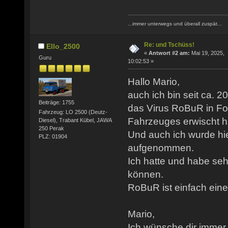
...immer unterwegs und überall zuspät...
Re: und Tschüss!
Ello_2500
«
Antwort #2 am:
Mai 19, 2025,
Guru
10:02:53 »
Hallo Mario,
auch ich bin seit ca. 
Beiträge: 1755
das Virus RoBuR in For
Fahrzeug: LO 2500 (Deutz-
Fahrzeuges erwischt h
Diesel), Trabant Kübel, JAWA
250 Perak
Und auch ich wurde hie
PLZ: 01904
aufgenommen.
Ich hatte und habe seh
können.
RoBuR ist einfach eine
Mario,
Ich wünsche dir immer e