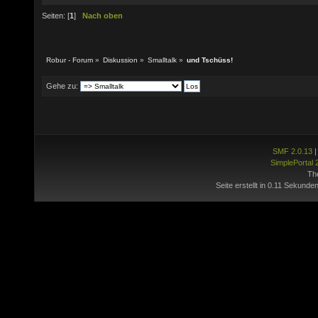
Seiten: [
1
]
Nach oben
Robur - Forum
»
Diskussion
»
Smalltalk
»
und Tschüss!
Gehe zu:
SMF 2.0.13
SimplePortal 
Th
Seite erstellt in 0.11 Sekunde