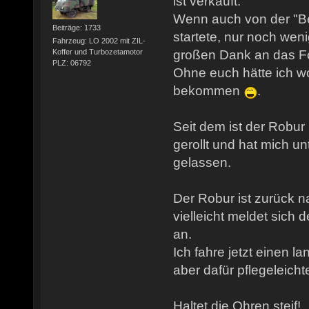
ist verkauft.
Wenn auch von der "Be
Beiträge: 1733
startete, nur noch wen
Fahrzeug: LO 2002 mit ZIL-
Koffer und Turbozetamotor
großen Dank an das F
PLZ: 06792
Ohne euch hätte ich w
bekommen
.
Seit dem ist der Robu
gerollt und hat mich un
gelassen.
Der Robur ist zurück
vielleicht meldet sich 
an.
Ich fahre jetzt einen l
aber dafür pflegeleichte
Haltet die Ohren steif!