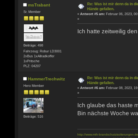
Re: Was ist mir denn da in di
msTrabant
Hände gefallen.
Sr. Member
«
Antwort #5 am:
Februar 06, 2023, 00
»
Ich hatte zeitweilig de
Beiträge: 498
Fahrzeug: Robur LD3001
2xBus 1xAllradkoffer
1xPritsche
PLZ: 04207
Re: Was ist mir denn da in di
HammerTrechwitz
Hände gefallen.
Hero Member
«
Antwort #6 am:
Februar 08, 2023, 19
»
Ich glaube das haste m
Bin nächste Woche wah
Beiträge: 516
http://www.mth-brandschutzisolierungen.de