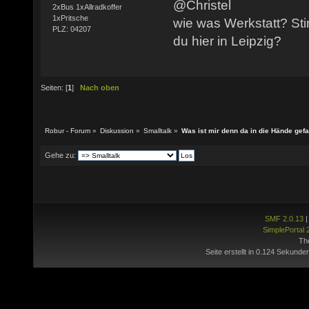
@Christel
2xBus 1xAllradkoffer
1xPritsche
wie was Werkstatt? Sti
PLZ: 04207
du hier in Leipzig?
Seiten: [
1
]
Nach oben
Robur - Forum
»
Diskussion
»
Smalltalk
»
Was ist mir denn da in die Hände gefa
Gehe zu:
SMF 2.0.13
SimplePortal 
Th
Seite erstellt in 0.124 Sekunde