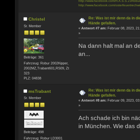
http://www.facebook.com/H.A.S.S.23Robu
http://www.facebook.com/osterfeuertrechwi
Re: Was ist mir denn da in di
Christel
Hände gefallen.
Sr. Member
«
Antwort #7 am:
Februar 08, 2023, 21
»
Na dann halt mal an de
an...
Beiträge: 361
Fahrzeug: Robur 2002Kipper,
2002MZ,Trabant601,RS09, Zt
323
PLZ: 04838
Re: Was ist mir denn da in di
msTrabant
Hände gefallen.
Sr. Member
«
Antwort #8 am:
Februar 09, 2023, 03
»
Ach schade ich bin n
in München. Wie das de
Beiträge: 498
Fahrzeug: Robur LD3001