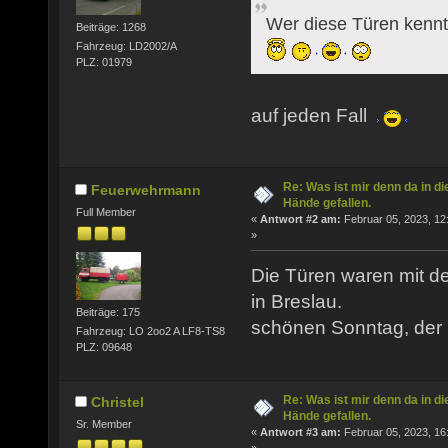
Wer diese Türen kennt 
Beiträge: 1268
Fahrzeug: LD2002/A
PLZ: 01979
auf jeden Fall
Re: Was ist mir denn da in di
Feuerwehrmann
Hände gefallen.
Full Member
«
Antwort #2 am:
Februar 05, 2023, 12
»
Die Türen waren mit 
in Breslau.
Beiträge: 175
schönen Sonntag, der
Fahrzeug: LO 2oo2 A LF8-TS8
PLZ: 09648
Re: Was ist mir denn da in di
Christel
Hände gefallen.
Sr. Member
«
Antwort #3 am:
Februar 05, 2023, 16
»