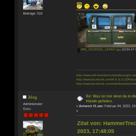
Beiträge: 516
IMG_20230204_165947.jpg
(2234.47 
http://www.mth-brandschutzisolierungen.de
http://www.facebook.com/H.A.S.S.23Robu
http://www.facebook.com/osterfeuertrechwi
Re: Was ist mir denn da in di
Jörg
Hände gefallen.
Administrator
«
Antwort #1 am:
Februar 04, 2023, 19
Guru
»
Zitat von: HammerTrec
2023, 17:48:05