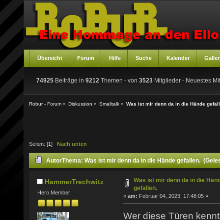
Übersicht
Forum
Hilfe
Suche
Kalender
Galler
74925
Beiträge in
9212
Themen - von
3523
Mitglieder
- Neuestes Mit
Robur - Forum
»
Diskussion
»
Smalltalk
»
Was ist mir denn da in die Hände gefal
Seiten: [
1
]
Nach unten
Autor
Thema: Was ist mir denn da in die Hände gefallen. (Gel
Was ist mir denn da in die Hän
HammerTrechwitz
gefallen.
Hero Member
«
am:
Februar 04, 2023, 17:48:05 »
Wer diese Türen kennt 