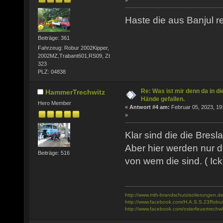
Haste die aus Banjul r
Beiträge: 361
Fahrzeug: Robur 2002Kipper,
2002MZ,Trabant601,RS09, Zt
323
PLZ: 04838
Re: Was ist mir denn da in di
HammerTrechwitz
Hände gefallen.
Hero Member
«
Antwort #4 am:
Februar 05, 2023, 19
»
Klar sind die die Bresl
Aber hier werden nur d
Beiträge: 516
von wem die sind. ( Ick
http://www.mth-brandschutzisolierungen.de
http://www.facebook.com/H.A.S.S.23Robu
http://www.facebook.com/osterfeuertrechwi