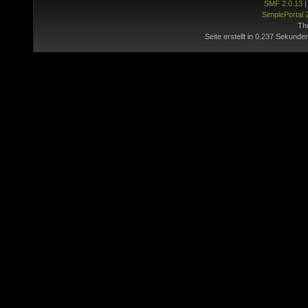
SMF 2.0.13
SimplePortal 
Th
Seite erstellt in 0.237 Sekunde