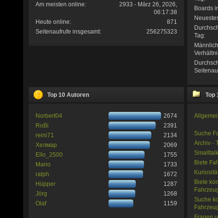
Am meisten online:
2933 - März 26, 2026,
Boards i
06:17:38
Neuestes
Heute online:
871
Durchsch
Seitenaufrufe insgesamt:
256275323
Tag:
Männlich
Verhältni
Durchsch
Seitenau
Top 10 Autoren
Top 
Norbert04
2674
Allgeme
RoBi
2391
Suche Fa
reini71
2134
Archiv - 
Хелмар
2069
Smalltal
Ello_2500
1755
Biete Fa
Mario
1733
Kuriositä
ralph
1672
Biete ko
Hüpper
1287
Fahrzeu
Jörg
1268
Suche ko
Olaf
1159
Fahrzeu
Fragen u