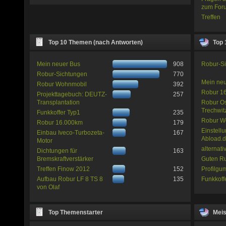
zum For
Treffen
Top 10 Themen (nach Antworten)
Top 
Mein neuer Bus
908
Robur-S
Robur-Sichtungen
770
Mein ne
Robur Wohnmobil
392
Robur 1
Projekttagebuch: DEUTZ-
257
Transplantation
Robur Os
Trechwit
Funkkoffer Typ1
235
Robur W
Robur 16.000km
179
Einstellu
Einbau Iveco-Turbozeta-
167
Abload.
Motor
alternat
Dichtungen für
163
Bremskraftverstärker
Guten Ru
Treffen Finow 2012
152
Profilgu
Aufbau Robur LF 8 TS 8
135
Funkkoff
von Olaf
Top Themenstarter
Meis