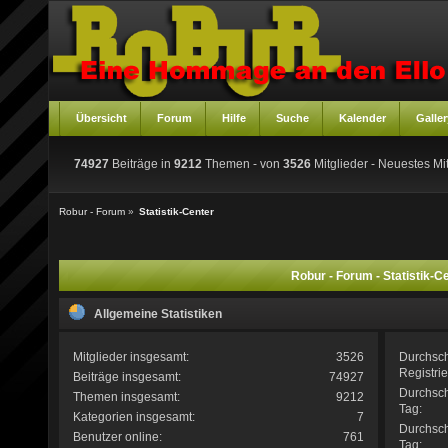
Übersicht
Forum
Hilfe
Suche
Kalender
Galler
74927
Beiträge in
9212
Themen - von
3526
Mitglieder
- Neuestes Mit
Robur - Forum
»
Statistik-Center
Robur - Forum - Statistik-C
Allgemeine Statistiken
Mitglieder insgesamt:
3526
Durchsc
Registri
Beiträge insgesamt:
74927
Durchsch
Themen insgesamt:
9212
Tag:
Kategorien insgesamt:
7
Durchsc
Benutzer online:
761
Tag: