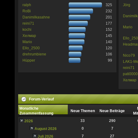
ralph
325
Jörg
RoBi
232
Danimil
Danimilkasahne
201
reini71
177
Mario
kochi
152
Хелмар
145
Ello_25
Mario
140
Headmas
Ello_2500
120
drehrumbiene
106
Nico79
Hüpper
99
LAK1-M
reini71
pati000
Хелмар
Forum-Verlauf
Monatliche
Neue Themen
Neue Beiträge
Zusammenfassung
Mi
33
290
2026
0
7
August 2026
7
27
Juli 2026