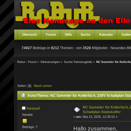
Übersicht
Forum
Hilfe
Suche
Kalender
Galler
74927
Beiträge in
9212
Themen - von
3526
Mitglieder
- Neuestes Mit
Robur - Forum
»
Kleinanzeigen
»
Suche Fahrzeugteile
»
NC Sammler für Kellerfa
Seiten: [
1
]
Nach unten
Autor
Thema: NC Sammler für Kellerfach, 230V Schaltplan Sta
NC Sammler für Kellerfach, 
hessel
Schaltplan Stabskoffer
Newbie
«
am:
Mai 13, 2026, 12:35:01 »
Beiträge: 7
Hallo zusammen,