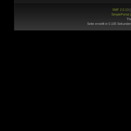
SMF 2.0.13
SimplePortal 
Th
Seite erstellt in 0.105 Sekunde