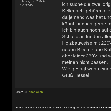
Fahrzeug: LO 2002 A
ich suche die zwei orig
PLZ: 96515
Kellerfach gehören die
da jemand was hat und
könnt ihr euch gerne 
Ich bin auch noch auf
Schaltplan für den alte
Holzbauweise mit 220V
neuen Blech Plane Koff
aber leider 380V und w
meinen nicht passen.
Wie gesagt wenn einer
Gruß Hessel
Seiten: [
1
]
Nach oben
Robur - Forum
»
Kleinanzeigen
»
Suche Fahrzeugteile
»
NC Sammler für Kellerf