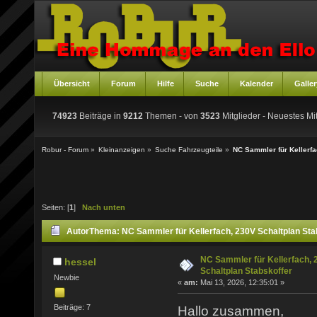
Übersicht
Forum
Hilfe
Suche
Kalender
Galler
74923
Beiträge in
9212
Themen - von
3523
Mitglieder
- Neuestes Mit
Robur - Forum
»
Kleinanzeigen
»
Suche Fahrzeugteile
»
NC Sammler für Kellerfa
Seiten: [
1
]
Nach unten
Autor
Thema: NC Sammler für Kellerfach, 230V Schaltplan Sta
NC Sammler für Kellerfach, 
hessel
Schaltplan Stabskoffer
Newbie
«
am:
Mai 13, 2026, 12:35:01 »
Beiträge: 7
Hallo zusammen,