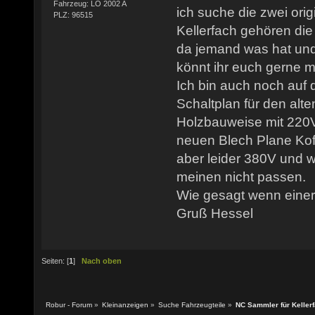
Fahrzeug: LO 2002 A
ich suche die zwei orig
PLZ: 96515
Kellerfach gehören die
da jemand was hat und
könnt ihr euch gerne 
Ich bin auch noch auf
Schaltplan für den alte
Holzbauweise mit 220V
neuen Blech Plane Koff
aber leider 380V und w
meinen nicht passen.
Wie gesagt wenn einer
Gruß Hessel
Seiten: [
1
]
Nach oben
Robur - Forum
»
Kleinanzeigen
»
Suche Fahrzeugteile
»
NC Sammler für Kellerf