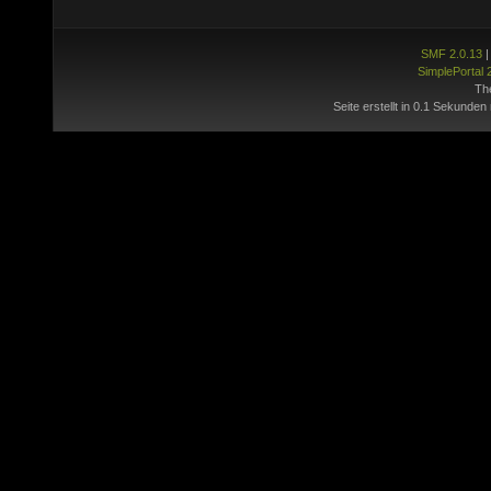
SMF 2.0.13
SimplePortal 
Th
Seite erstellt in 0.1 Sekunden 