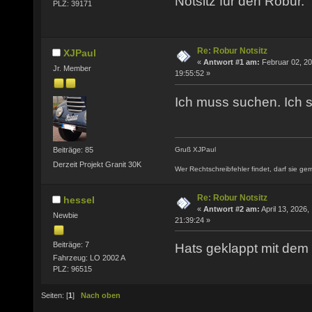
Notsitz für den Robur.
PLZ: 39171
Re: Robur Notsitz
XJPaul
«
Antwort #1 am:
Februar 02, 20
Jr. Member
19:55:52 »
Ich muss suchen. Ich 
Beiträge: 85
Gruß XJPaul
Derzeit Projekt Granit 30K
Wer Rechtschreibfehler findet, darf sie ger
Re: Robur Notsitz
hessel
«
Antwort #2 am:
April 13, 2026,
Newbie
21:39:24 »
Beiträge: 7
Hats geklappt mit dem 
Fahrzeug: LO 2002 A
PLZ: 96515
Seiten: [
1
]
Nach oben