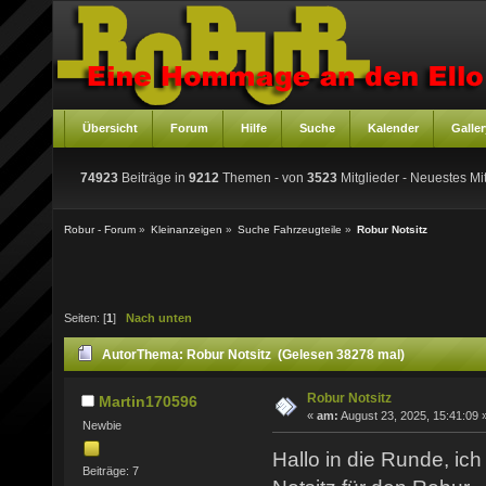
Übersicht
Forum
Hilfe
Suche
Kalender
Galler
74923
Beiträge in
9212
Themen - von
3523
Mitglieder
- Neuestes Mit
Robur - Forum
»
Kleinanzeigen
»
Suche Fahrzeugteile
»
Robur Notsitz
Seiten: [
1
]
Nach unten
Autor
Thema: Robur Notsitz (Gelesen 38278 mal)
Robur Notsitz
Martin170596
«
am:
August 23, 2025, 15:41:09 
Newbie
Hallo in die Runde, ic
Beiträge: 7