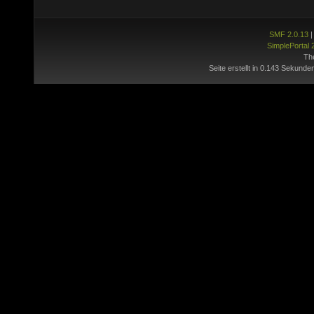
SMF 2.0.13
SimplePortal 
Th
Seite erstellt in 0.143 Sekunde