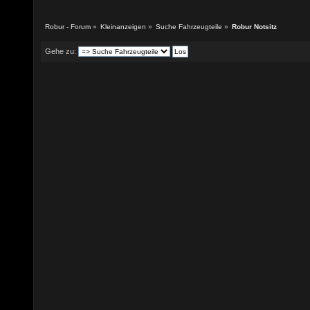
Robur - Forum
»
Kleinanzeigen
»
Suche Fahrzeugteile
»
Robur Notsitz
Gehe zu: