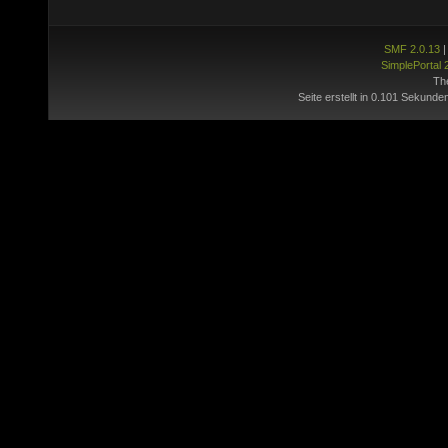
SMF 2.0.13
SimplePortal 
Th
Seite erstellt in 0.101 Sekunde