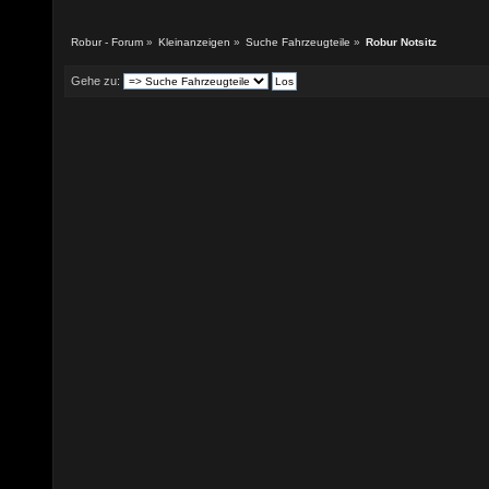
Robur - Forum
»
Kleinanzeigen
»
Suche Fahrzeugteile
»
Robur Notsitz
Gehe zu: