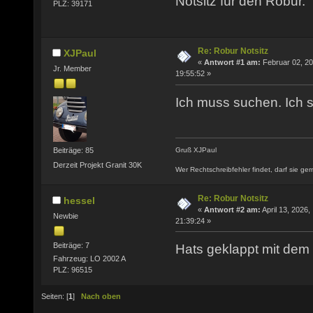
Notsitz für den Robur.
PLZ: 39171
Re: Robur Notsitz
XJPaul
«
Antwort #1 am:
Februar 02, 20
Jr. Member
19:55:52 »
Ich muss suchen. Ich 
Beiträge: 85
Gruß XJPaul
Derzeit Projekt Granit 30K
Wer Rechtschreibfehler findet, darf sie ger
Re: Robur Notsitz
hessel
«
Antwort #2 am:
April 13, 2026,
Newbie
21:39:24 »
Beiträge: 7
Hats geklappt mit dem 
Fahrzeug: LO 2002 A
PLZ: 96515
Seiten: [
1
]
Nach oben