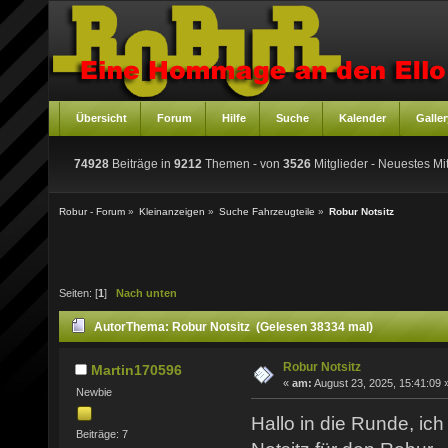
Übersicht
Forum
Hilfe
Suche
Kalender
Galler
74928
Beiträge in
9212
Themen - von
3526
Mitglieder
- Neuestes Mit
Robur - Forum
»
Kleinanzeigen
»
Suche Fahrzeugteile
»
Robur Notsitz
Seiten: [
1
]
Nach unten
Autor
Thema: Robur Notsitz (Gelesen 38334 mal)
Robur Notsitz
Martin170596
«
am:
August 23, 2025, 15:41:09 
Newbie
Hallo in die Runde, ic
Beiträge: 7