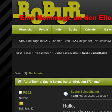
Übersicht
Forum
Hilfe
Suche
Kalender
Galler
74925
Beiträge in
9212
Themen - von
3523
Mitglieder
- Neuestes Mit
Robur - Forum
»
Kleinanzeigen
»
Suche Fahrzeugteile
»
Suche Spiegelhalter
Seiten: [
1
]
Nach unten
Autor
Thema: Suche Spiegelhalter (Gelesen 2734 mal)
Suche Spiegelhalter
PG11
«
am:
Mai 25, 2026, 03:19:37 »
Newbie
Hallo,
Beiträge: 32