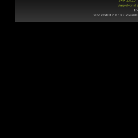
SMF 2.0.13
SimplePortal 
Th
Seite erstellt in 0.103 Sekunde