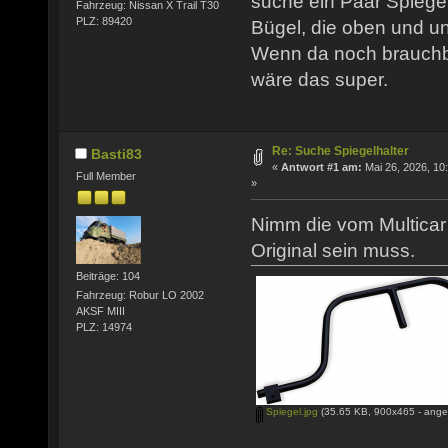
suche ein Paar Spiegel
Fahrzeug: Nissan X Trail T30
PLZ: 89420
Bügel, die oben und u
Wenn da noch brauchba
wäre das super.
Re: Suche Spiegelhalter
Basti83
«
Antwort #1 am:
Mai 26, 2026, 10
Full Member
»
Nimm die vom Multicar
Original sein muss.
Beiträge: 104
Fahrzeug: Robur LO 2002
AKSF MIII
PLZ: 14974
Spiegel.jpg
(35.65 KB, 900x465 - ange