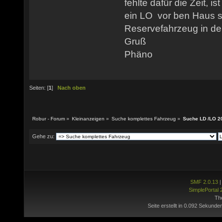
fehlte dafür die Zeit, 
ein LO vor ben Haus st
Reservefahrzeug in der
Gruß
Phäno
Seiten: [
1
]
Nach oben
Robur - Forum
»
Kleinanzeigen
»
Suche komplettes Fahrzeug
»
Suche LD /LO 2
Gehe zu:
SMF 2.0.13
SimplePortal 
Th
Seite erstellt in 0.092 Sekunde