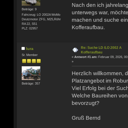
Nach den ich jahrelang
Beiträge: 9
unterwegs war, möcht
Fahrzeug: LO 2002A WoMo
machen und suche ein
Deutzmotor ZFG, M25,Röhr
RA 22, S51
Kofferaufbau.
PLZ: 02957
Re: Suche LD /LO 2002 A
lura
Kofferaufbau
Sr. Member
«
Antwort #1 am:
Februar 09, 2026, 00
»
Herzlich willkommen, 
Platzangebot im Robur 
Beiträge: 357
Viel Erfolg bei der Suc
Welche Baureihen von 
bevorzugt?
Gruß Bernd