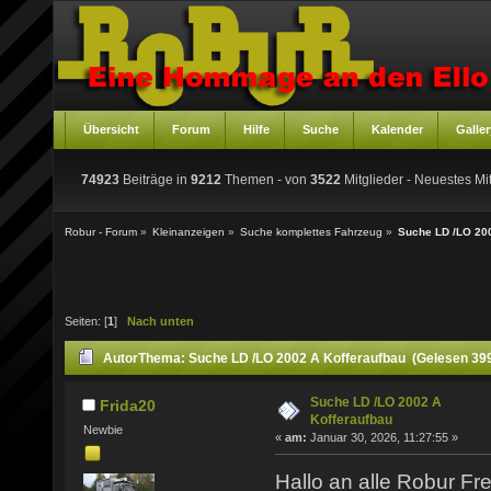
Übersicht
Forum
Hilfe
Suche
Kalender
Galler
74923
Beiträge in
9212
Themen - von
3522
Mitglieder
- Neuestes Mit
Robur - Forum
»
Kleinanzeigen
»
Suche komplettes Fahrzeug
»
Suche LD /LO 200
Seiten: [
1
]
Nach unten
Autor
Thema: Suche LD /LO 2002 A Kofferaufbau (Gelesen 39
Suche LD /LO 2002 A
Frida20
Kofferaufbau
Newbie
«
am:
Januar 30, 2026, 11:27:55 »
Hallo an alle Robur F