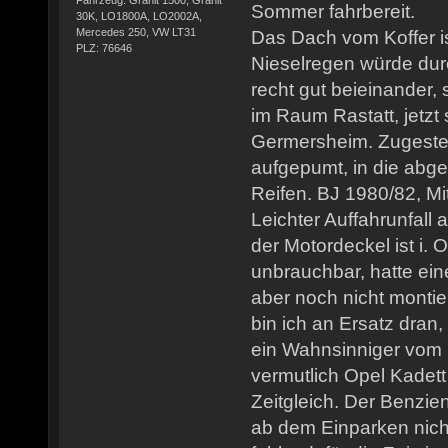
Sommer fahrbereit.
30K, LO1800A, LO2002A,
Mercedes 250, VW LT31
Das Dach vom Koffer is
PLZ: 76646
Nieselregen würde dur
recht gut beieinander, 
im Raum Rastatt, jetzt 
Germersheim. Zugestel
aufgepumt, in die abg
Reifen. BJ 1980/82, Mit
Leichter Auffahrunfall 
der Motordeckel ist i. 
unbrauchbar, hatte ei
aber noch nicht montiert
bin ich an Ersatz dran,
ein Wahnsinniger vom
vermutlich Opel Kadett
Zeitgleich. Der Benzien
ab dem Einparken nicht