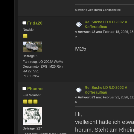
Gewinne Zeit durch Langsamkeit
Re: Suche LD /LO 2002 A
Frida20
Kofferaufbau
Newbie
«
Antwort #2 am:
Februar 18, 2026, 18
»
M25
Beiträge: 9
Fahrzeug: LO 2002A WoMo
Deutzmotor ZFG, M25,Röhr
RA 22, S51
PLZ: 02957
Re: Suche LD /LO 2002 A
Phaeno
Kofferaufbau
Full Member
«
Antwort #3 am:
Februar 21, 2026, 11
»
Hi,
vielleicht hätte ich etw
Beiträge: 227
herum, Steht am Rhein, 
Fahrzeug: Granit 1500, Granit