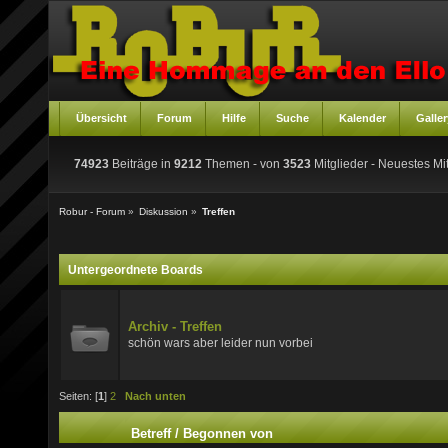
Übersicht
Forum
Hilfe
Suche
Kalender
Galler
74923
Beiträge in
9212
Themen - von
3523
Mitglieder
- Neuestes Mit
Robur - Forum
»
Diskussion
»
Treffen
Untergeordnete Boards
Archiv - Treffen
schön wars aber leider nun vorbei
Seiten: [
1
]
2
Nach unten
Betreff
/
Begonnen von