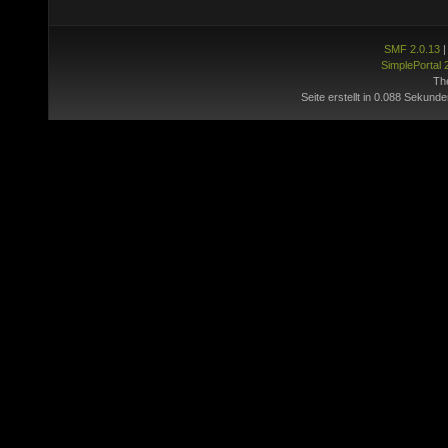
SMF 2.0.13
SimplePortal 
Th
Seite erstellt in 0.088 Sekunde