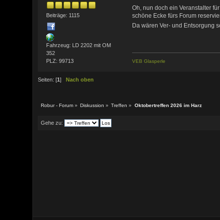
Oh, nun doch ein Veranstalter fü
Beiträge: 1115
schöne Ecke fürs Forum reservier
Da wären Ver- und Entsorgung
Fahrzeug: LD 2202 mit OM
352
PLZ: 99713
VEB Glasperle
Seiten: [
1
]
Nach oben
Robur - Forum
»
Diskussion
»
Treffen
»
Oktobertreffen 2026 im Harz
Gehe zu: