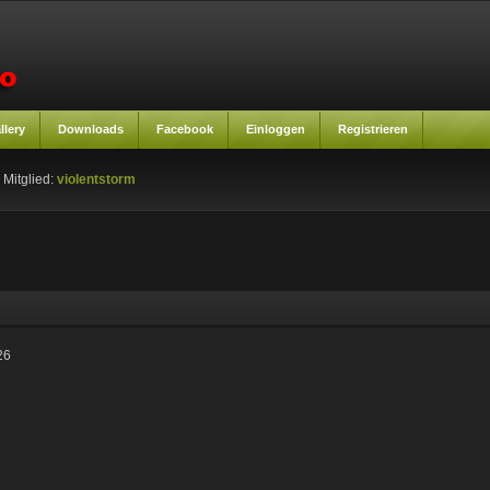
llery
Downloads
Facebook
Einloggen
Registrieren
 Mitglied:
violentstorm
26