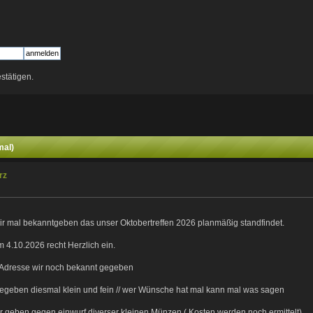
stätigen.
mal)
rz
r mal bekanntgeben das unser Oktobertreffen 2026 planmäßig standfindet.
 4.10.2026 recht Herzlich ein.
 Adresse wir noch bekannt gegeben
egeben diesmal klein und fein // wer Wünsche hat mal kann mal was sagen
eder geben gegen einwurf diverser kleinen Münzen ( Kosten werden noch ermittelt)