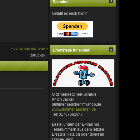
Spenden
Gefällt es euch hier?
« vorheriges
nächstes »
Ersatzteile für Robur
DRUCKEN
Oldtimerlaedchen-Schirge
Anton Jäckel
oldtimerlaedchen@yahoo.de
www.oldtimerlaedchen.de
Tel: 01737662947
Bestellungen per E-Mail mit
Teilenummern aus dem letzten
Ersatzteilkatalog oder direkt im
Online-Shop