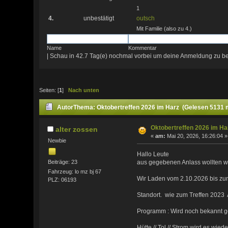
1
4.
unbestätigt
outsch
Mit Familie (also zu 4.)
Name
Kommentar
| Schau in 42.7 Tag(e) nochmal vorbei um deine Anmeldung zu be
Seiten: [
1
]
Nach unten
Autor
Thema: Oktobertreffen 2026 im Harz (Gelesen 5131 
Oktobertreffen 2026 im Ha
alter zossen
«
am:
Mai 20, 2026, 16:26:04 »
Newbie
Hallo Leute
Beiträge: 23
aus gegebenen Anlass wollten wi
Fahrzeug: lo mz bj 67
Wir Laden vom 2.10.2026 bis zum
PLZ: 06193
Standort. wie zum Treffen 2023
Programm : Wird noch bekannt g
Hütte // Tol // Strom wird es wi