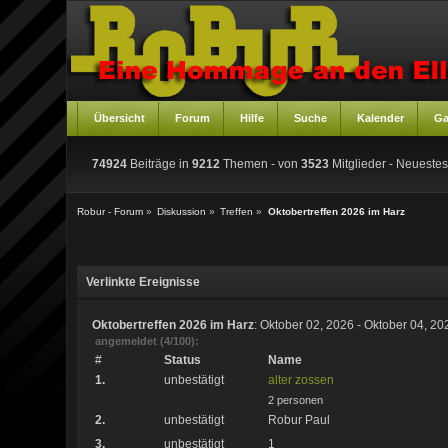
Übersicht
Forum
Hilfe
Suche
Kalender
Ga
74924
Beiträge in
9212
Themen - von
3523
Mitglieder
- Neuestes
Robur - Forum
»
Diskussion
»
Treffen
»
Oktobertreffen 2026 im Harz
Verlinkte Ereignisse
Oktobertreffen 2026 im Harz
: Oktober 02, 2026 - Oktober 04, 20
angemeldet (4/100):
#
Status
Name
1.
unbestätigt
alter zossen
2 personen
2.
unbestätigt
Robur Paul
3.
unbestätigt
1