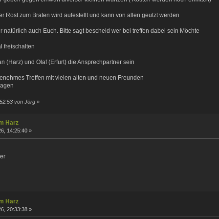
r Rost zum Braten wird aufestellt und kann von allen geutzt werden
 natürlich auch Euch. Bitte sagt bescheid wer bei treffen dabei sein Möchte
l freischalten
an (Harz) und Olaf (Erfurt) die Ansprechpartner sein
genehmes Treffen mit vielen alten und neuen Freunden
rsagen
:52:53 von Jörg
»
im Harz
6, 14:25:40 »
der
im Harz
6, 20:33:38 »