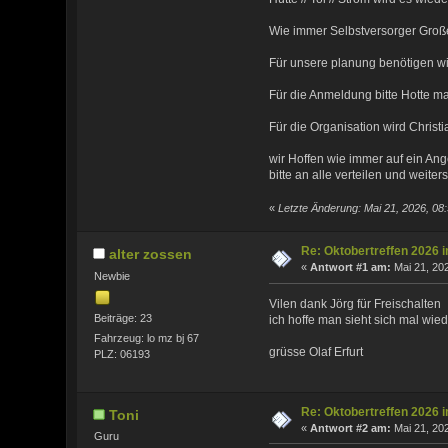
Wie immer Selbstversorger Große
Für unsere planung benötigen wir
Für die Anmeldung bitte Hotte ma
Für die Organisation wird Christi
wir Hoffen wie immer auf ein An
bitte an alle verteilen und weite
«
Letzte Änderung: Mai 21, 2026, 08
Re: Oktobertreffen 2026 
alter zossen
«
Antwort #1 am:
Mai 21, 202
Newbie
Vilen dank Jörg für Freischalten
Beiträge: 23
ich hoffe man sieht sich mal wie
Fahrzeug: lo mz bj 67
grüsse Olaf Erfurt
PLZ: 06193
Re: Oktobertreffen 2026 
Toni
«
Antwort #2 am:
Mai 21, 202
Guru