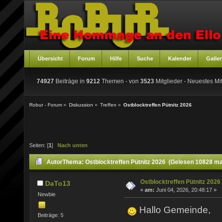
Übersicht
Forum
Hilfe
Suche
Kalender
Galler
74927
Beiträge in
9212
Themen - von
3523
Mitglieder
- Neuestes Mit
Robur - Forum
»
Diskussion
»
Treffen
»
Ostblocktreffen Pütnitz 2026
Seiten: [
1
]
Nach unten
Autor
Thema: Ostblocktreffen Pütnitz 2026 (Gelesen 10828 ma
Ostblocktreffen Pütnitz 2026
DaTo13
«
am:
Juni 04, 2026, 20:48:17 »
Newbie
Hallo Gemeinde,
Beiträge: 5