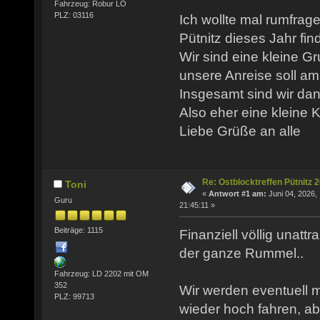
Fahrzeug: Robur LO
PLZ: 03116
Ich wollte mal rumfrage
Pütnitz dieses Jahr find
Wir sind eine kleine 
unsere Anreise soll am
Insgesamt sind wir dan
Also eher eine kleine 
Liebe Grüße an alle
Re: Ostblocktreffen Pütnitz 
Toni
«
Antwort #1 am:
Juni 04, 2026,
Guru
21:45:11 »
Beiträge: 1115
Finanziell völlig unatt
der ganze Rummel..
Fahrzeug: LD 2202 mit OM
352
Wir werden eventuell 
PLZ: 99713
wieder hoch fahren, a