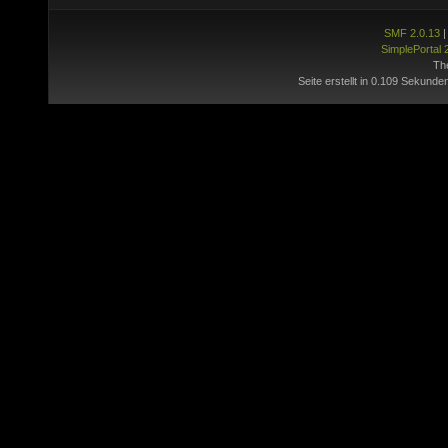
SMF 2.0.13
SimplePortal 
Th
Seite erstellt in 0.109 Sekunde