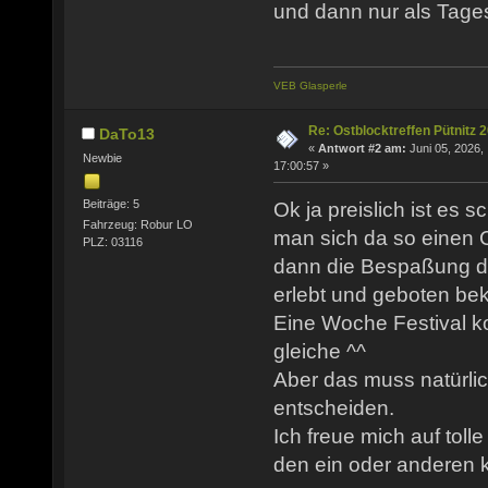
und dann nur als Tage
VEB Glasperle
Re: Ostblocktreffen Pütnitz 
DaTo13
«
Antwort #2 am:
Juni 05, 2026,
Newbie
17:00:57 »
Beiträge: 5
Ok ja preislich ist es s
Fahrzeug: Robur LO
man sich da so einen 
PLZ: 03116
dann die Bespaßung d
erlebt und geboten be
Eine Woche Festival k
gleiche ^^
Aber das muss natürlich
entscheiden.
Ich freue mich auf toll
den ein oder anderen 