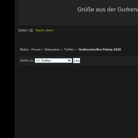
Grüße aus der Gurke
Seiten: [
1
]
Nach oben
Robur - Forum
»
Diskussion
»
Treffen
»
Ostblocktreffen Pütnitz 2026
Gehe zu: