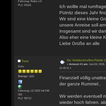
Fahrzeug: Robur LO
PLZ: 03116
Ich wollte mal rumfrage
Pütnitz dieses Jahr find
Wir sind eine kleine 
unsere Anreise soll am
Insgesamt sind wir dan
Also eher eine kleine 
Liebe Grüße an alle
Re: Ostblocktreffen Pütnitz 
Toni
«
Antwort #1 am:
Juni 04, 2026,
Guru
21:45:11 »
Beiträge: 1115
Finanziell völlig unatt
der ganze Rummel..
Fahrzeug: LD 2202 mit OM
352
Wir werden eventuell 
PLZ: 99713
wieder hoch fahren, a