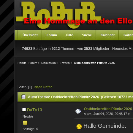
Übersicht
Forum
Hilfe
Suche
Kalender
Galler
74923
Beiträge in
9212
Themen - von
3523
Mitglieder
- Neuestes Mit
Robur - Forum
»
Diskussion
»
Treffen
»
Ostblocktreffen Pütnitz 2026
Seiten: [
1
]
Nach unten
Autor
Thema: Ostblocktreffen Pütnitz 2026 (Gelesen 10723 ma
Ostblocktreffen Pütnitz 2026
DaTo13
«
am:
Juni 04, 2026, 20:48:17 »
Newbie
Hallo Gemeinde,
Beiträge: 5