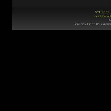
SMF 2.0.13
SimplePortal 
Th
Seite erstellt in 0.142 Sekunde