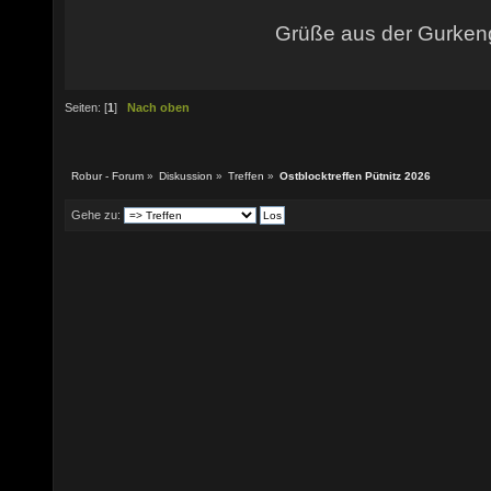
Grüße aus der Gurke
Seiten: [
1
]
Nach oben
Robur - Forum
»
Diskussion
»
Treffen
»
Ostblocktreffen Pütnitz 2026
Gehe zu: