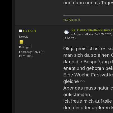
und dann nur als Tage
VEB Glasperle
Re: Ostblocktreffen Pütnitz 
DaTo13
«
Antwort #2 am:
Juni 05, 2026,
Newbie
17:00:57 »
Beiträge: 5
Ok ja preislich ist es s
Fahrzeug: Robur LO
man sich da so einen 
PLZ: 03116
dann die Bespaßung d
erlebt und geboten be
Eine Woche Festival k
gleiche ^^
Aber das muss natürlich
entscheiden.
Ich freue mich auf toll
den ein oder anderen 