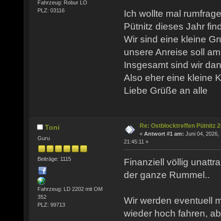
Fahrzeug: Robur LO
PLZ: 03116
Ich wollte mal rumfrage
Pütnitz dieses Jahr find
Wir sind eine kleine 
unsere Anreise soll am
Insgesamt sind wir dan
Also eher eine kleine 
Liebe Grüße an alle
Re: Ostblocktreffen Pütnitz 
Toni
«
Antwort #1 am:
Juni 04, 2026,
Guru
21:45:11 »
Beiträge: 1115
Finanziell völlig unatt
der ganze Rummel..
Fahrzeug: LD 2202 mit OM
352
Wir werden eventuell 
PLZ: 99713
wieder hoch fahren, a