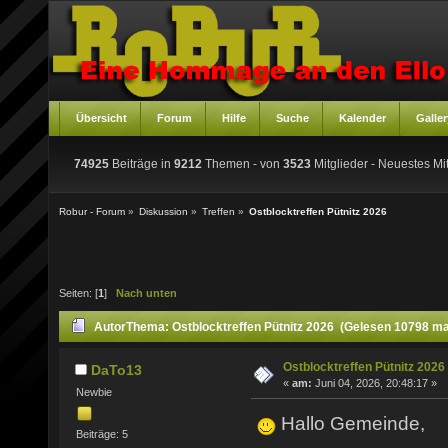
Übersicht
Forum
Hilfe
Suche
Kalender
Galler
74925
Beiträge in
9212
Themen - von
3523
Mitglieder
- Neuestes Mit
Robur - Forum
»
Diskussion
»
Treffen
»
Ostblocktreffen Pütnitz 2026
Seiten: [
1
]
Nach unten
Autor
Thema: Ostblocktreffen Pütnitz 2026 (Gelesen 10798 ma
Ostblocktreffen Pütnitz 2026
DaTo13
«
am:
Juni 04, 2026, 20:48:17 »
Newbie
Hallo Gemeinde,
Beiträge: 5