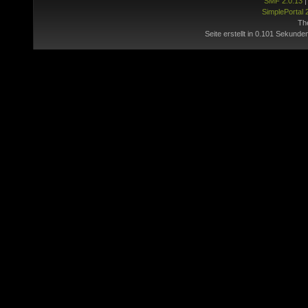
SMF 2.0.13
SimplePortal 
Th
Seite erstellt in 0.101 Sekunde