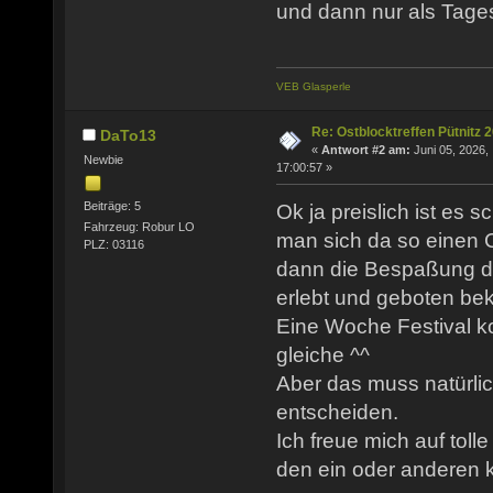
und dann nur als Tage
VEB Glasperle
Re: Ostblocktreffen Pütnitz 
DaTo13
«
Antwort #2 am:
Juni 05, 2026,
Newbie
17:00:57 »
Beiträge: 5
Ok ja preislich ist es s
Fahrzeug: Robur LO
man sich da so einen 
PLZ: 03116
dann die Bespaßung d
erlebt und geboten be
Eine Woche Festival k
gleiche ^^
Aber das muss natürlich
entscheiden.
Ich freue mich auf toll
den ein oder anderen 