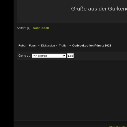
Grüße aus der Gurke
Seiten: [
1
]
Nach oben
Robur - Forum
»
Diskussion
»
Treffen
»
Ostblocktreffen Pütnitz 2026
Gehe zu: