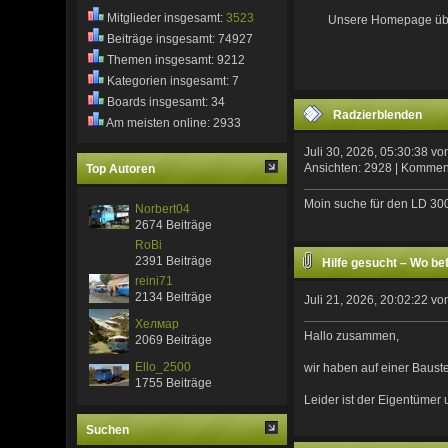
Mitglieder insgesamt:
3523
Unsere Homepage über 
Beiträge insgesamt: 74927
Themen insgesamt: 9212
Kategorien insgesamt: 7
Boards insgesamt: 34
Radzierblenden
Am meisten online: 2933
Juli 30, 2026, 05:30:38 v
Ansichten: 2928 | Kommen
Top Autoren
Moin suche für den LD 300
Norbert04
2674 Beiträge
RoBi
2391 Beiträge
Hilfe gesucht – Wo be
reini71
2134 Beiträge
Juli 21, 2026, 20:02:22 v
Хелмар
Hallo zusammen,
2069 Beiträge
Ello_2500
wir haben auf einer Baust
1755 Beiträge
Leider ist der Eigentümer
Suchen