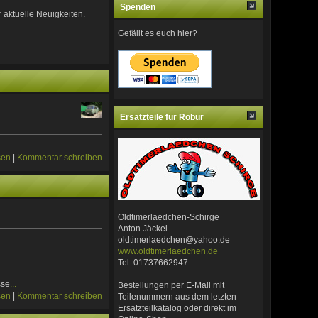
Spenden
 aktuelle Neuigkeiten.
Gefällt es euch hier?
Ersatzteile für Robur
sen
|
Kommentar schreiben
Oldtimerlaedchen-Schirge
Anton Jäckel
oldtimerlaedchen@yahoo.de
www.oldtimerlaedchen.de
Tel: 01737662947
sse
...
Bestellungen per E-Mail mit
sen
|
Kommentar schreiben
Teilenummern aus dem letzten
Ersatzteilkatalog oder direkt im