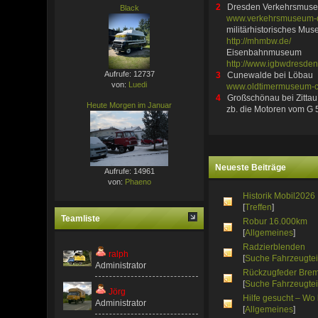
2
Dresden Verkehrsmus
Black
www.verkehrsmuseum-
militärhistorisches Mus
http://mhmbw.de/
Eisenbahnmuseum
http://www.igbwdresdena
Aufrufe: 12737
3
Cunewalde bei Löbau
von:
Luedi
www.oldtimermuseum-
4
Großschönau bei Zitta
Heute Morgen im Januar
zb. die Motoren vom G 5
Neueste Beiträge
Aufrufe: 14961
von:
Phaeno
Historik Mobil2026
[
Treffen
]
Teamliste
Robur 16.000km
[
Allgemeines
]
Radzierblenden
ralph
[
Suche Fahrzeugtei
Administrator
Rückzugfeder Bre
[
Suche Fahrzeugtei
Jörg
Hilfe gesucht – Wo
Administrator
[
Allgemeines
]