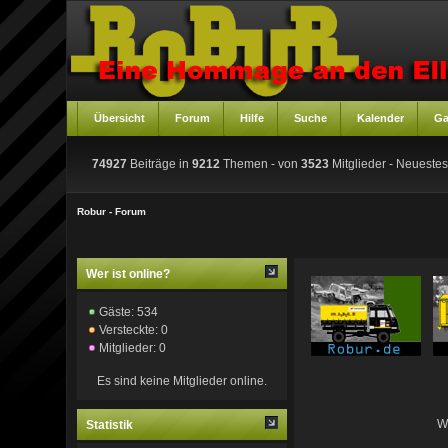
Übersicht
Forum
Hilfe
Suche
Kalender
Ga
74927
Beiträge in
9212
Themen - von
3523
Mitglieder
- Neuestes
Robur - Forum
Wer ist online?
Gäste: 534
Versteckte: 0
Mitglieder: 0
Es sind keine Mitglieder online.
W
Statistik