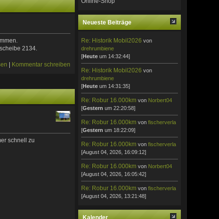
Online-Shop
Neueste Beiträge
Re: Historik Mobil2026
kommen.
von
tscheibe 2134.
drehrumbiene
[
Heute
um 14:32:44]
sen
|
Kommentar schreiben
Re: Historik Mobil2026
von
drehrumbiene
[
Heute
um 14:31:35]
Re: Robur 16.000km
von
Norbert04
[
Gestern
um 22:20:58]
Re: Robur 16.000km
von
fischerverla
[
Gestern
um 18:22:09]
er schnell zu
Re: Robur 16.000km
von
fischerverla
[August 04, 2026, 16:09:12]
Re: Robur 16.000km
von
Norbert04
[August 04, 2026, 16:05:42]
Re: Robur 16.000km
von
fischerverla
[August 04, 2026, 13:21:48]
Kalender