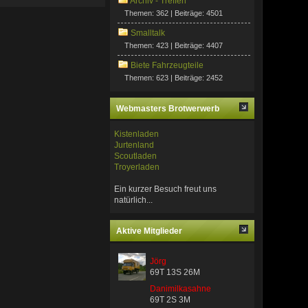
Archiv - Treffen
Themen: 362 | Beiträge: 4501
Smalltalk
Themen: 423 | Beiträge: 4407
Biete Fahrzeugteile
Themen: 623 | Beiträge: 2452
Webmasters Brotwerwerb
Kistenladen
Jurtenland
Scoutladen
Troyerladen
Ein kurzer Besuch freut uns
natürlich...
Aktive Mitglieder
Jörg
69T 13S 26M
Danimilkasahne
69T 2S 3M