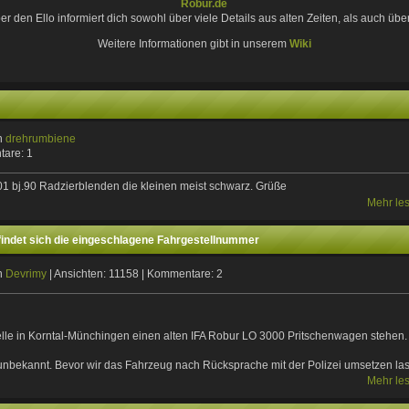
Robur.de
den Ello informiert dich sowohl über viele Details aus alten Zeiten, als auch über
Weitere Informationen gibt in unserem
Wiki
on
drehrumbiene
tare: 1
1 bj.90 Radzierblenden die kleinen meist schwarz. Grüße
Mehr le
findet sich die eingeschlagene Fahrgestellnummer
on
Devrimy
| Ansichten: 11158 | Kommentare: 2
elle in Korntal-Münchingen einen alten IFA Robur LO 3000 Pritschenwagen stehen.
 unbekannt. Bevor wir das Fahrzeug nach Rücksprache mit der Polizei umsetzen la
Mehr le