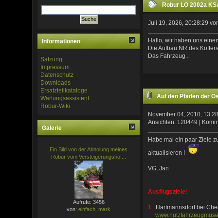
Robur LO 2002a KSA
Juli 19, 2026, 20:28:29 v
Hallo, wir haben uns eine
Informationen
Die Aufbau NR des Koffers
Das Fahrzeug
...
Satzung
Impressum
Datenschutz
Downloads
Ersatzteilkataloge
Auf den Pfaden der O
Wartungsassistent
Robur-Wiki
November 04, 2010, 13:2
Ansichten: 120449 | Komm
Galerie
Habe mal ein paar Ziele z
Ein Bild von der Abholung meines
aktualisieren !
Robur vom Versteigerungshof...
VG, Jan
Ausflugsziele:
Aufrufe: 3456
1
Hartmannsdorf bei Che
von:
einfach_mark
www.nutzfahrzeugmus