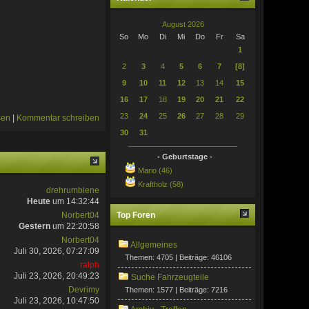
August 2026
So
Mo
Di
Mi
Do
Fr
Sa
1
2
3
4
5
6
7
[8]
9
10
11
12
13
14
15
16
17
18
19
20
21
22
23
24
25
26
27
28
29
sen
|
Kommentar schreiben
30
31
- Geburtstage -
Mario (46)
Kraftholz (58)
drehrumbiene
Heute
um 14:32:44
Top Foren
Norbert04
Gestern
um 22:20:58
Norbert04
Allgemeines
Juli 30, 2026, 07:27:09
Themen: 4705 | Beiträge: 46106
ralph
Juli 23, 2026, 20:49:23
Suche Fahrzeugteile
Devrimy
Themen: 1577 | Beiträge: 7216
Juli 23, 2026, 10:47:50