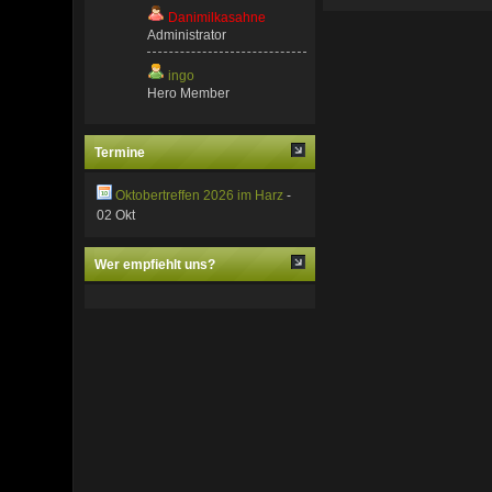
Danimilkasahne
Administrator
ingo
Hero Member
Termine
Oktobertreffen 2026 im Harz
-
02 Okt
Wer empfiehlt uns?