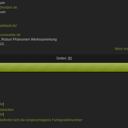
eum
dresden.de
eum
ltstadt.de/
cunewalde.de
u, Robur/ Phänomen Werkssammlung
/3 ,
...
Mehr le
Seiten: [
1
]
le
]
msbacken
le
]
 befindet sich die eingeschlagene Fahrgestellnummer