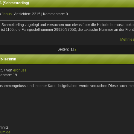
 (Schmetterling)
on
Janus
| Ansichten: 2215 | Kommentare: 0
n Schmetterling zugelegt und versuchen nun etwas über die Historie herauszube
 ist 1105, die Fahrgestellnummer 29920/27053, die taktische Nummer an der Fron
Mehr le
Seiten: [
1
]
2
st-Technik
8:57 von
erdnuss
entare: 19
usammengefasst und in einer Karte festgehalten, werde versuchen Diese auch imm
mnitz
eum.de