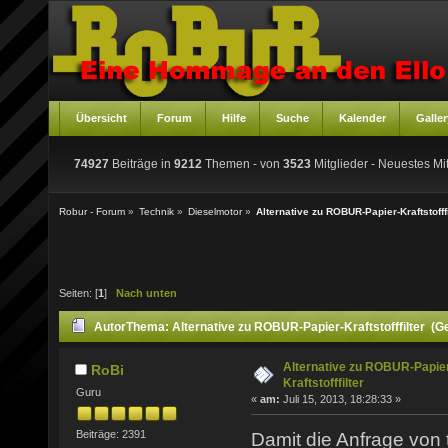
Übersicht
Forum
Hilfe
Suche
Kalender
Galler
74927
Beiträge in
9212
Themen - von
3523
Mitglieder
- Neuestes Mit
Robur - Forum
»
Technik
»
Dieselmotor
»
Alternative zu ROBUR-Papier-Kraftstofffi
Seiten: [
1
]
Nach unten
Autor
Thema: Alternative zu ROBUR-Papier-Kraftstofffilter (G
Alternative zu ROBUR-Papie
RoBi
Kraftstofffilter
Guru
«
am:
Juli 15, 2013, 18:28:33 »
Beiträge: 2391
Damit die Anfrage von 