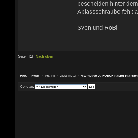
bescheiden hinter dem V
Ablassschraube fehlt 
Sven und RoBi
Seiten: [
1
]
Nach oben
Robur - Forum
»
Technik
»
Dieselmotor
»
Alternative zu ROBUR-Papier-Kraftstoff
Gehe zu: