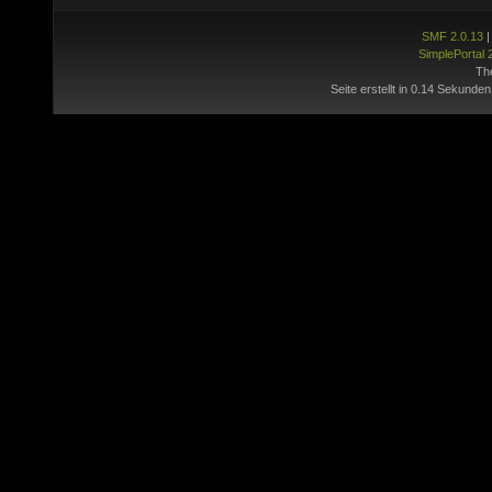
SMF 2.0.13
SimplePortal 
Th
Seite erstellt in 0.14 Sekunden