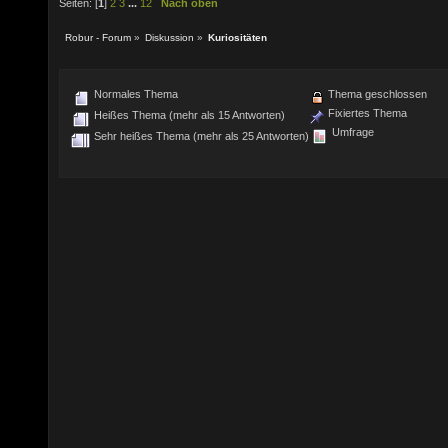
Seiten: [
1
]
2
3
...
12
Nach oben
Robur - Forum
»
Diskussion
»
Kuriositäten
Normales Thema
Thema geschlossen
Fixiertes Thema
Heißes Thema (mehr als 15 Antworten)
Umfrage
Sehr heißes Thema (mehr als 25 Antworten)