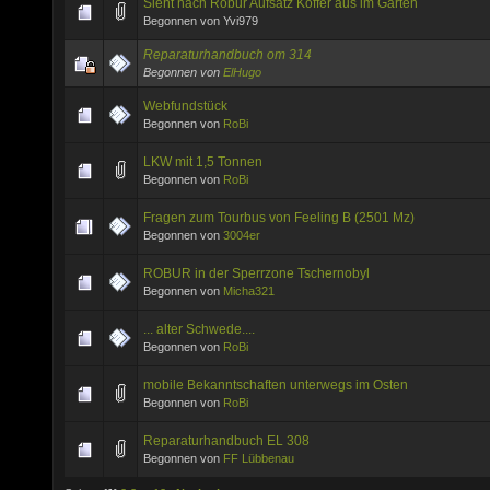
Sieht nach Robur Aufsatz Koffer aus im Garten
Begonnen von Yvi979
Reparaturhandbuch om 314
Begonnen von
ElHugo
Webfundstück
Begonnen von
RoBi
LKW mit 1,5 Tonnen
Begonnen von
RoBi
Fragen zum Tourbus von Feeling B (2501 Mz)
Begonnen von
3004er
ROBUR in der Sperrzone Tschernobyl
Begonnen von
Micha321
... alter Schwede....
Begonnen von
RoBi
mobile Bekanntschaften unterwegs im Osten
Begonnen von
RoBi
Reparaturhandbuch EL 308
Begonnen von
FF Lübbenau