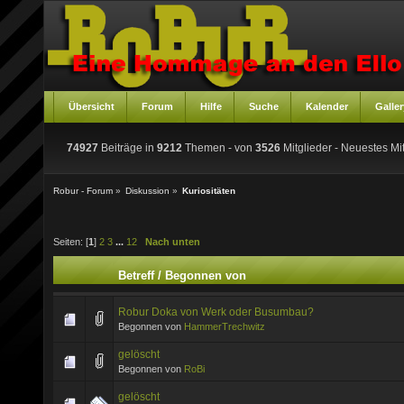
Übersicht
Forum
Hilfe
Suche
Kalender
Galler
74927
Beiträge in
9212
Themen - von
3526
Mitglieder
- Neuestes Mit
Robur - Forum
»
Diskussion
»
Kuriositäten
Seiten: [
1
]
2
3
...
12
Nach unten
Betreff
/
Begonnen von
Robur Doka von Werk oder Busumbau?
Begonnen von
HammerTrechwitz
gelöscht
Begonnen von
RoBi
gelöscht