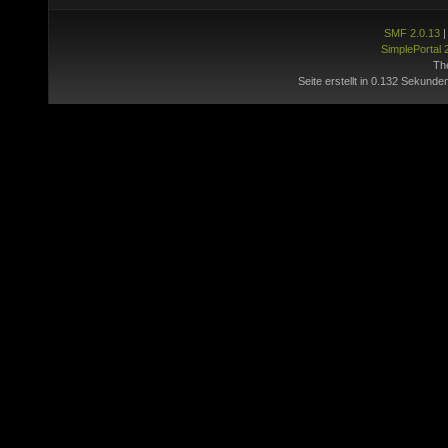
SMF 2.0.13
SimplePortal 
Th
Seite erstellt in 0.132 Sekunde