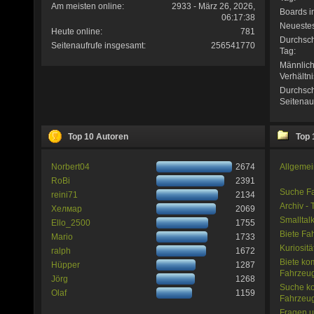
Am meisten online:
2933 - März 26, 2026,
Boards i
06:17:38
Neuestes
Heute online:
781
Durchsch
Seitenaufrufe insgesamt:
256541770
Tag:
Männlich
Verhältni
Durchsch
Seitenau
Top 10 Autoren
Top 
Norbert04
2674
Allgeme
RoBi
2391
Suche Fa
reini71
2134
Archiv - 
Хелмар
2069
Smalltal
Ello_2500
1755
Biete Fa
Mario
1733
Kuriositä
ralph
1672
Biete ko
Hüpper
1287
Fahrzeu
Jörg
1268
Suche ko
Olaf
1159
Fahrzeu
Fragen u