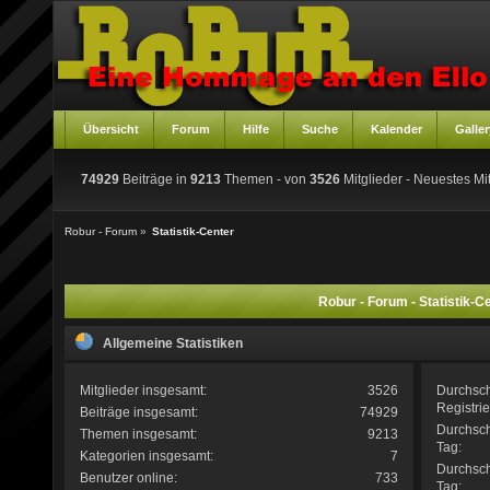
Übersicht
Forum
Hilfe
Suche
Kalender
Galler
74929
Beiträge in
9213
Themen - von
3526
Mitglieder
- Neuestes Mit
Robur - Forum
»
Statistik-Center
Robur - Forum - Statistik-C
Allgemeine Statistiken
Mitglieder insgesamt:
3526
Durchsc
Registri
Beiträge insgesamt:
74929
Durchsch
Themen insgesamt:
9213
Tag:
Kategorien insgesamt:
7
Durchsc
Benutzer online:
733
Tag: