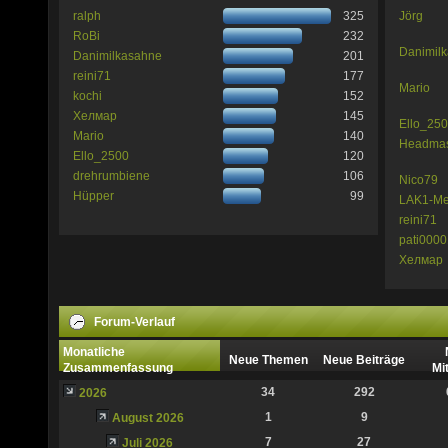
ralph
325
Jörg
RoBi
232
Danimil
Danimilkasahne
201
reini71
177
Mario
kochi
152
Хелмар
145
Ello_25
Mario
140
Headmas
Ello_2500
120
drehrumbiene
106
Nico79
Hüpper
99
LAK1-M
reini71
pati000
Хелмар
Forum-Verlauf
Monatliche
Neue Themen
Neue Beiträge
Zusammenfassung
Mi
34
292
2026
1
9
August 2026
7
27
Juli 2026