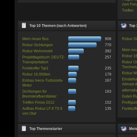
zum For
Treffen
Top 10 Themen (nach Antworten)
Top 
Mein neuer Bus
908
Robur-S
Robur-Sichtungen
770
Mein ne
Robur Wohnmobil
392
Robur 1
Projekttagebuch: DEUTZ-
257
Transplantation
Robur Os
Trechwit
Funkkoffer Typ1
235
Robur W
Robur 16.000km
179
Einstellu
Einbau Iveco-Turbozeta-
167
Abload.
Motor
alternat
Dichtungen für
163
Bremskraftverstärker
Guten Ru
Treffen Finow 2012
152
Profilgu
Aufbau Robur LF 8 TS 8
135
Funkkoff
von Olaf
Top Themenstarter
Meis