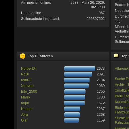
Am meisten online:
2933 - März 26, 2026,
Boards i
06:17:38
Neuestes
Heute online:
967
Durchsch
Seitenaufrufe insgesamt:
255397502
Tag:
Männlich
Verhältni
Durchsch
Seitenau
Top 10 Autoren
Top 
Norbert04
2673
Allgeme
RoBi
2391
Suche Fa
reini71
2134
Archiv - 
Хелмар
2069
Smalltal
Ello_2500
1755
Biete Fa
Mario
1733
Kuriositä
ralph
1672
Biete ko
Hüpper
1287
Fahrzeu
Jörg
1268
Suche ko
Olaf
1159
Fahrzeu
Fragen u