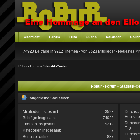
Übersicht
Forum
Hilfe
Suche
Kalender
Galler
74923
Beiträge in
9212
Themen - von
3523
Mitglieder
- Neuestes Mit
Robur - Forum
»
Statistik-Center
Robur - Forum - Statistik-C
Allgemeine Statistiken
Mitglieder insgesamt:
3523
Durchsc
Registri
Beiträge insgesamt:
74923
Durchsch
Themen insgesamt:
9212
Tag:
Kategorien insgesamt:
7
Durchsc
Benutzer online:
837
Tag: