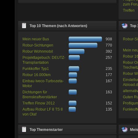
zum For
Treffen
Top 10 Themen (nach Antworten)
Top 
Mein neuer Bus
908
Robur-S
Robur-Sichtungen
770
Mein ne
Robur Wohnmobil
392
Robur 1
Projekttagebuch: DEUTZ-
257
Transplantation
Robur Os
Trechwit
Funkkoffer Typ1
235
Robur W
Robur 16.000km
177
Einstellu
Einbau Iveco-Turbozeta-
167
Abload.
Motor
alternat
Dichtungen für
163
Bremskraftverstärker
Guten Ru
Treffen Finow 2012
152
Profilgu
Aufbau Robur LF 8 TS 8
135
Funkkoff
von Olaf
Top Themenstarter
Meis