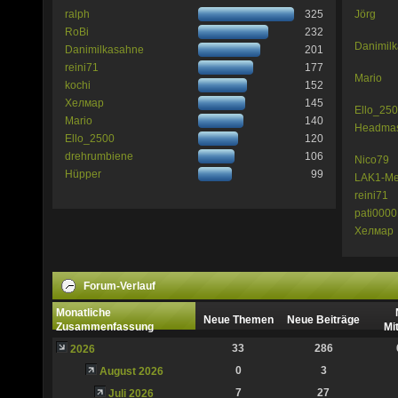
ralph
325
Jörg
RoBi
232
Danimil
Danimilkasahne
201
reini71
177
Mario
kochi
152
Хелмар
145
Ello_25
Mario
140
Headmas
Ello_2500
120
drehrumbiene
106
Nico79
Hüpper
99
LAK1-M
reini71
pati000
Хелмар
Forum-Verlauf
Monatliche
Neue Themen
Neue Beiträge
Zusammenfassung
Mi
33
286
2026
0
3
August 2026
7
27
Juli 2026